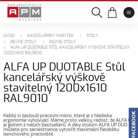
ÚVOD
KANCELÁŘSKÝ NÁBYTEK
STOLY
PEVNÉ STOLY
ROVNÉ STOLY
ALFA UP DUOTABLE STŮL KANCELÁŘSKÝ VÝŠKOVĚ STAVITELNÝ
1200X1610 RAL9010
ALFA UP DUOTABLE Stůl
kancelářský výškově
stavitelný 1200x1610
RAL9010
Každý si zaslouží pracovní místo, které je z hlediska
ergonomie vyhovující. Máme proto velkou radost, že ALFA UP
je jedním z našich bestsellerů. A díky stolům ALFA UP DUO
můžete pro zaměstnance vytvořit maximální flexibilitu
benchového pracoviště.