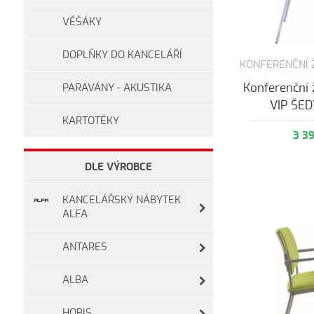
VĚŠÁKY
DOPLŇKY DO KANCELÁŘÍ
KONFERENČNÍ 
Konferenční
PARAVÁNY - AKUSTIKA
VIP ŠE
KARTOTÉKY
3 3
DLE VÝROBCE
KANCELÁŘSKÝ NÁBYTEK
ALFA
ANTARES
ALBA
HOBIS