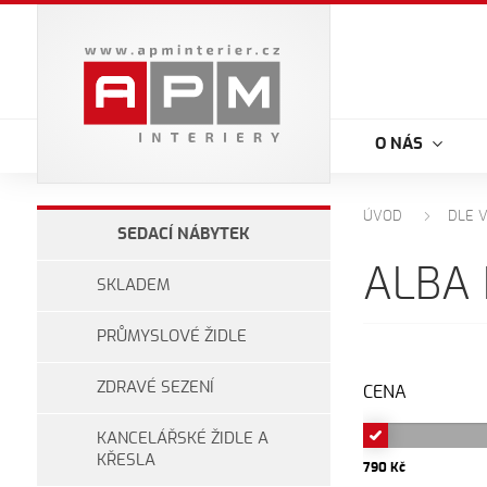
O NÁS
ÚVOD
DLE 
SEDACÍ NÁBYTEK
ALBA 
SKLADEM
PRŮMYSLOVÉ ŽIDLE
ZDRAVÉ SEZENÍ
CENA
KANCELÁŘSKÉ ŽIDLE A
KŘESLA
790 Kč