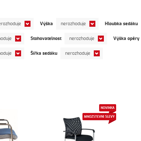
Výška
Hloubka sedáku
erozhoduje
nerozhoduje
Stohovatelnost
Výška opěry
hoduje
nerozhoduje
Šířka sedáku
hoduje
nerozhoduje
NOVINKA
MNOZSTEVNI SLEVY