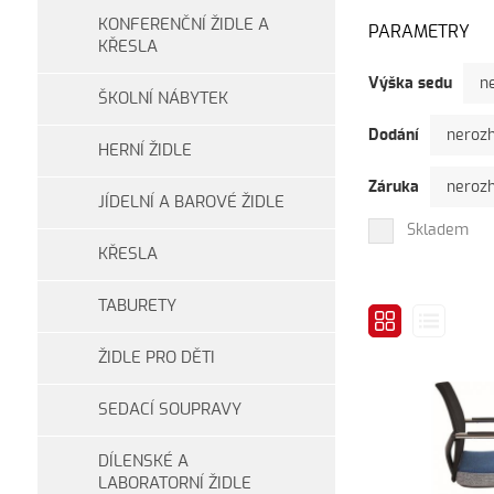
KONFERENČNÍ ŽIDLE A
PARAMETRY
KŘESLA
Výška sedu
n
ŠKOLNÍ NÁBYTEK
Dodání
neroz
HERNÍ ŽIDLE
Záruka
neroz
JÍDELNÍ A BAROVÉ ŽIDLE
Skladem
KŘESLA
TABURETY
ŽIDLE PRO DĚTI
SEDACÍ SOUPRAVY
DÍLENSKÉ A
LABORATORNÍ ŽIDLE