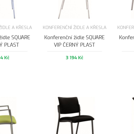
ŽIDLE A KŘESLA
KONFERENČNÍ ŽIDLE A KŘESLA
KONFER
 židle SQUARE
Konferenční židle SQUARE
Konfe
DÝ PLAST
VIP ČERNÝ PLAST
94 Kč
3 194 Kč