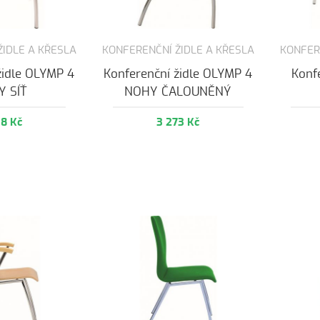
ŽIDLE A KŘESLA
KONFERENČNÍ ŽIDLE A KŘESLA
KONFER
židle OLYMP 4
Konferenční židle OLYMP 4
Konf
Y SÍŤ
NOHY ČALOUNĚNÝ
38 Kč
3 273 Kč