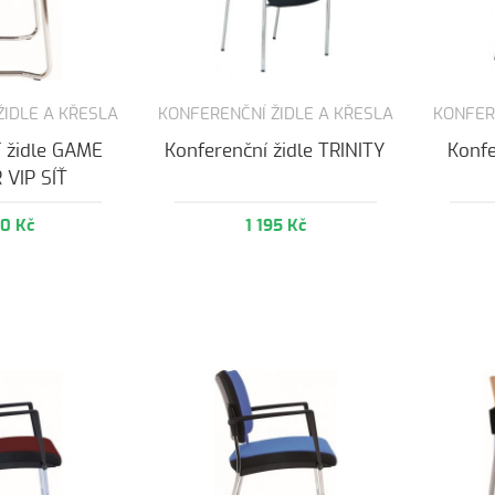
ŽIDLE A KŘESLA
KONFERENČNÍ ŽIDLE A KŘESLA
KONFER
í židle GAME
Konferenční židle TRINITY
Konfe
 VIP SÍŤ
60 Kč
1 195 Kč