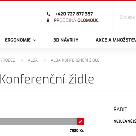
+420 727 877 337
PRODEJNA
OLOMOUC
ERGONOMIE
3D NÁVRHY
AKCE A MNOŽSTEV
VÝROBCE
ALBA
ALBA KONFERENČNÍ ŽIDLE
Konferenční židle
ŘADIT
NEJLEVNĚJŠ
7630 Kč