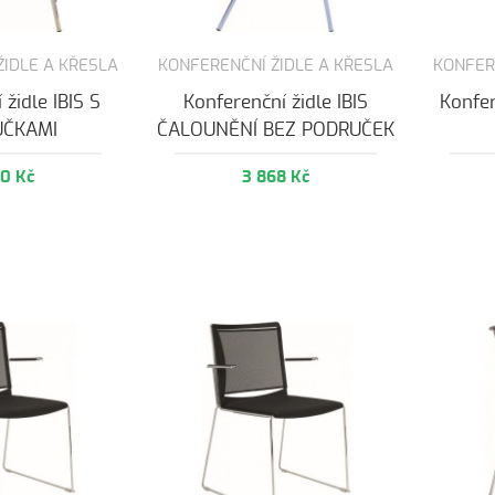
ŽIDLE A KŘESLA
KONFERENČNÍ ŽIDLE A KŘESLA
KONFER
 židle IBIS S
Konferenční židle IBIS
Konfer
UČKAMI
ČALOUNĚNÍ BEZ PODRUČEK
80 Kč
3 868 Kč