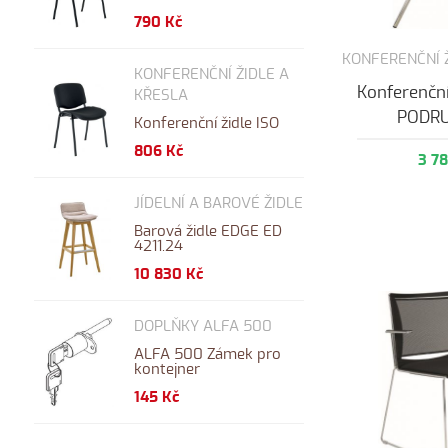
790 Kč
KONFERENČNÍ 
KONFERENČNÍ ŽIDLE A
Konferenční
KŘESLA
PODR
Konferenční židle ISO
806 Kč
3 7
JÍDELNÍ A BAROVÉ ŽIDLE
Barová židle EDGE ED
4211.24
10 830 Kč
DOPLŇKY ALFA 500
ALFA 500 Zámek pro
kontejner
145 Kč