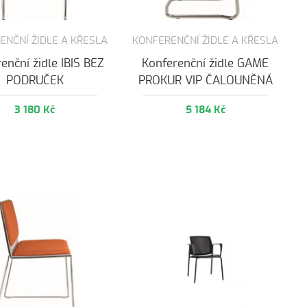
ENČNÍ ŽIDLE A KŘESLA
KONFERENČNÍ ŽIDLE A KŘESLA
enční židle IBIS BEZ
Konferenční židle GAME
PODRUČEK
PROKUR VIP ČALOUNĚNÁ
3 180 Kč
5 184 Kč