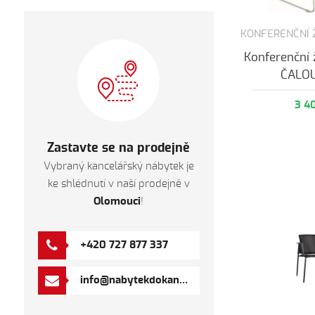
KONFERENČNÍ 
Konferenční 
ČALO
3 4
Zastavte se na prodejně
Vybraný kancelářský nábytek je
ke shlédnutí v naší prodejně v
Olomouci
!
+420 727 877 337
info@nabytekdokancelare.com