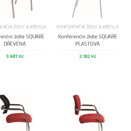
ENČNÍ ŽIDLE A KŘESLA
KONFERENČNÍ ŽIDLE A KŘESLA
renční židle SQUARE
Konferenční židle SQUARE
DŘEVĚNÁ
PLASTOVÁ
3 687 Kč
2 182 Kč