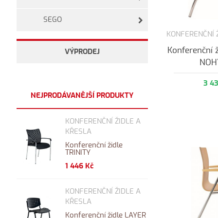
SEGO
KONFERENČNÍ 
Konferenční 
VÝPRODEJ
NOH
3 4
NEJPRODÁVANĚJŠÍ PRODUKTY
KONFERENČNÍ ŽIDLE A
KŘESLA
Konferenční židle
TRINITY
1 446 Kč
KONFERENČNÍ ŽIDLE A
KŘESLA
Konferenční židle LAYER