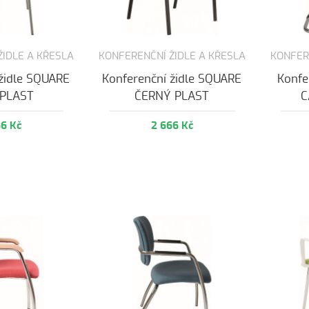
ŽIDLE A KŘESLA
KONFERENČNÍ ŽIDLE A KŘESLA
KONFER
 židle SQUARE
Konferenční židle SQUARE
Konfe
 PLAST
ČERNÝ PLAST
C
66 Kč
2 666 Kč