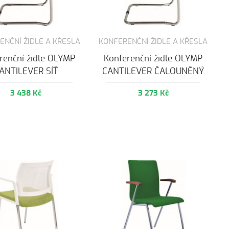
ENČNÍ ŽIDLE A KŘESLA
KONFERENČNÍ ŽIDLE A KŘESLA
renční židle OLYMP
Konferenční židle OLYMP
ANTILEVER SÍŤ
CANTILEVER ČALOUNĚNÝ
3 438 Kč
3 273 Kč