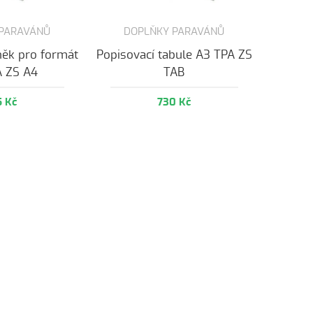
 PARAVÁNŮ
DOPLŇKY PARAVÁNŮ
něk pro formát
Popisovací tabule A3 TPA ZS
A ZS A4
TAB
5 Kč
730 Kč