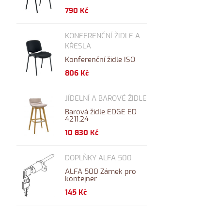
790 Kč
KONFERENČNÍ ŽIDLE A
KŘESLA
Konferenční židle ISO
806 Kč
JÍDELNÍ A BAROVÉ ŽIDLE
Barová židle EDGE ED
4211.24
10 830 Kč
DOPLŇKY ALFA 500
ALFA 500 Zámek pro
kontejner
145 Kč