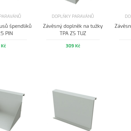
 PARAVÁNŮ
DOPLŇKY PARAVÁNŮ
DO
kusů špendlíků
Závěsný doplněk na tužky
Závěsn
25 PIN
TPA ZS TUZ
 Kč
309 Kč