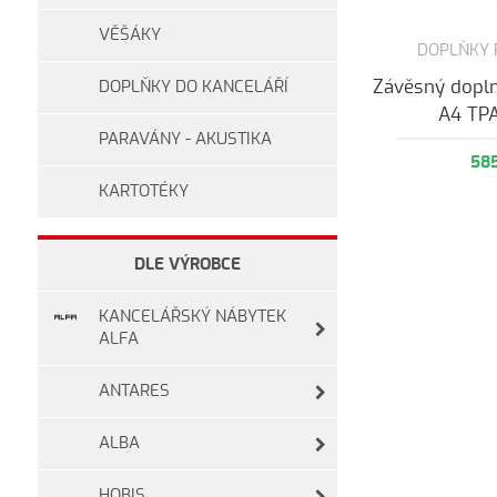
VĚŠÁKY
DOPLŇKY
Závěsný dopl
DOPLŇKY DO KANCELÁŘÍ
A4 TP
PARAVÁNY - AKUSTIKA
58
KARTOTÉKY
DLE VÝROBCE
KANCELÁŘSKÝ NÁBYTEK
ALFA
ANTARES
ALBA
HOBIS