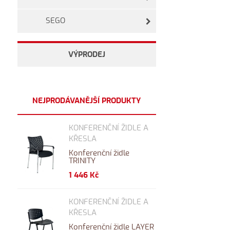
SEGO
VÝPRODEJ
NEJPRODÁVANĚJŠÍ PRODUKTY
KONFERENČNÍ ŽIDLE A
KŘESLA
Konferenční židle
TRINITY
1 446 Kč
KONFERENČNÍ ŽIDLE A
KŘESLA
Konferenční židle LAYER