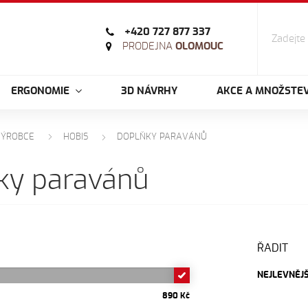
+420 727 877 337
PRODEJNA
OLOMOUC
ERGONOMIE
3D NÁVRHY
AKCE A MNOŽSTEV
VÝROBCE
HOBIS
DOPLŇKY PARAVÁNŮ
ky paravánů
ŘADIT
NEJLEVNĚJŠ
890 Kč