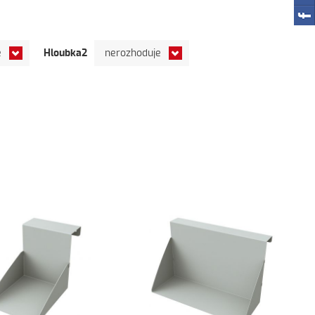
Hloubka2
e
nerozhoduje