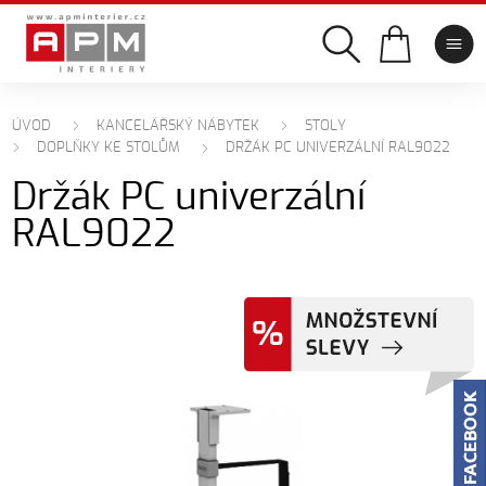
ÚVOD
KANCELÁŘSKÝ NÁBYTEK
STOLY
DOPLŇKY KE STOLŮM
DRŽÁK PC UNIVERZÁLNÍ RAL9022
Držák PC univerzální
RAL9022