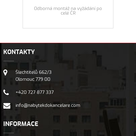
Odborná montáž na vyžádání po
celé ČR
KONTAKTY
Šlechtitelů 662/3
Olomouc 779 00
+420 727 877 337
info@nabytekdokancelare.com
INFORMACE