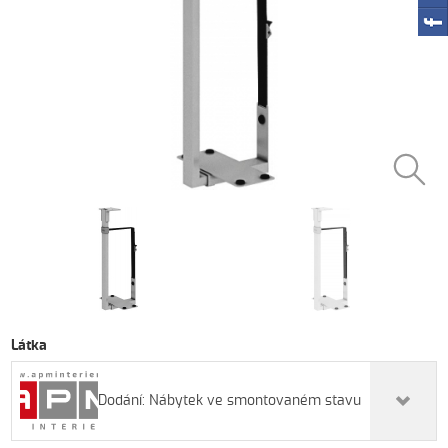
Látka
Dodání: Nábytek ve smontovaném stavu