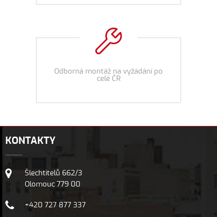
Odborná montáž na vyžádání po
celé ČR
KONTAKTY
Šlechtitelů 662/3
Olomouc 779 00
+420 727 877 337