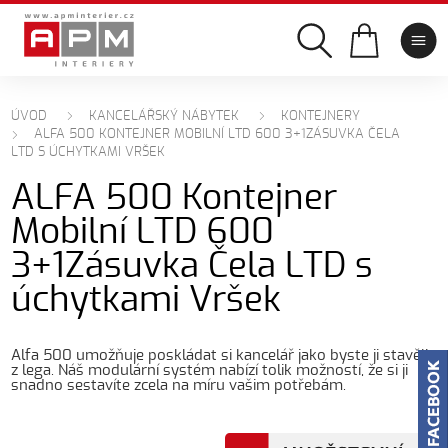
ÚVOD
KANCELÁŘSKÝ NÁBYTEK
KONTEJNERY
ALFA 500 KONTEJNER MOBILNÍ LTD 600 3+1ZÁSUVKA ČELA
LTD S ÚCHYTKAMI VRŠEK
ALFA 500 Kontejner
Mobilní LTD 600
3+1Zásuvka Čela LTD s
úchytkami Vršek
Alfa 500 umožňuje poskládat si kancelář jako byste ji stavěli
z lega. Náš modulární systém nabízí tolik možností, že si ji
snadno sestavíte zcela na míru vašim potřebám.