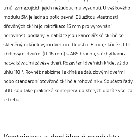
trnů, zamezujících jejich nežádoucímu vysunutí. U výškového
modulu 5M je jedna z polic pevná. Důležitou vlastností
dřevěných skříní je rektifikace 15 mm pro vyrovnání
nerovnosti podlahy. V nabídce jsou kancelářské skříně se
skleněnými křídlovými dveřmi o tloušťce 6 mm, skříně s LTD
křídlovými dveřmi (tl. 18 mm) s ABS hranou, s úchytkami a
nacvakávacími závěsy dveří. Rozevření dveřních křídel až do
úhlu 110 °. Rovněž nabízíme i skříně se žaluziovými dveřmi
nebo standardní otevřené skříně a rohové niky. Součástí řady
500 jsou také praktické kontejnery, do kterých uložíte vše, co
je třeba.