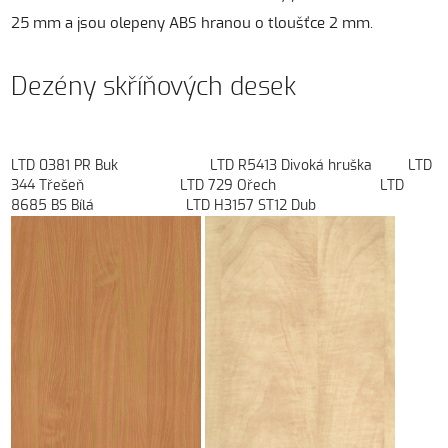
25 mm a jsou olepeny ABS hranou o tloušťce 2 mm.
Dezény skříňových desek
LTD 0381 PR Buk LTD R5413 Divoká hruška LTD
344 Třešeň LTD 729 Ořech LTD
8685 BS Bílá LTD H3157 ST12 Dub