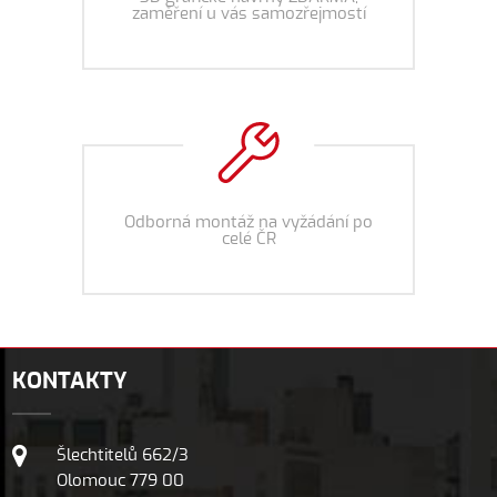
zaměření u vás samozřejmostí
Odborná montáž na vyžádání po
celé ČR
KONTAKTY
Šlechtitelů 662/3
Olomouc 779 00