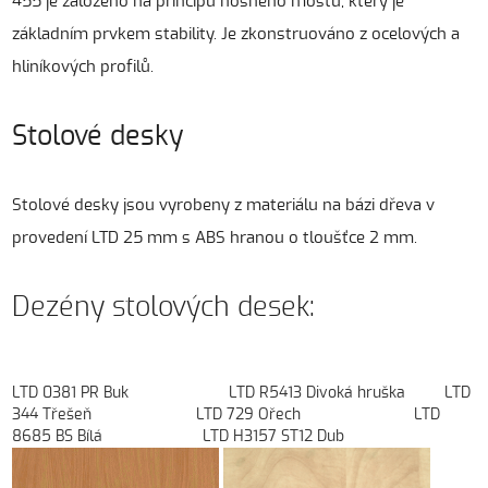
455 je založeno na principu nosného mostu, který je
základním prvkem stability. Je zkonstruováno z ocelových a
hliníkových profilů.
Stolové desky
Stolové desky jsou vyrobeny z materiálu na bázi dřeva v
provedení LTD 25 mm s ABS hranou o tloušťce 2 mm.
Dezény stolových desek:
LTD 0381 PR Buk LTD R5413 Divoká hruška LTD
344 Třešeň LTD 729 Ořech LTD
8685 BS Bílá LTD H3157 ST12 Dub