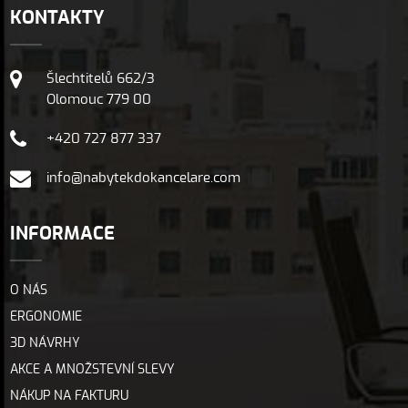
KONTAKTY
Šlechtitelů 662/3
Olomouc 779 00
+420 727 877 337
info@nabytekdokancelare.com
INFORMACE
O NÁS
ERGONOMIE
3D NÁVRHY
AKCE A MNOŽSTEVNÍ SLEVY
NÁKUP NA FAKTURU