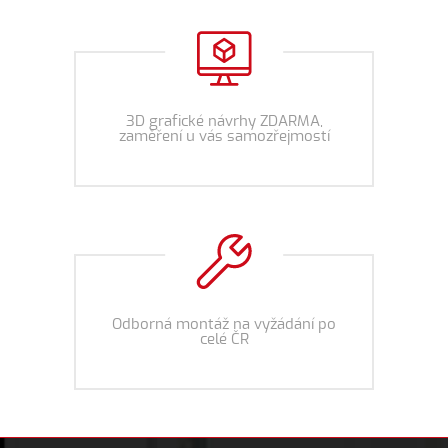
3D grafické návrhy ZDARMA,
zaměření u vás samozřejmostí
Odborná montáž na vyžádání po
celé ČR