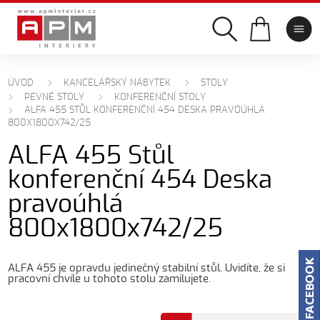
ÚVOD
KANCELÁŘSKÝ NÁBYTEK
STOLY
PEVNÉ STOLY
KONFERENČNÍ STOLY
ALFA 455 STŮL KONFERENČNÍ 454 DESKA PRAVOÚHLÁ
800X1800X742/25
ALFA 455 Stůl
konferenční 454 Deska
pravoúhlá
800x1800x742/25
ALFA 455 je opravdu jedinečný stabilní stůl. Uvidíte, že si
pracovní chvíle u tohoto stolu zamilujete.