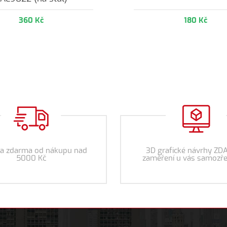
360 Kč
180 Kč
a zdarma od nákupu nad
3D grafické návrhy ZD
5000 Kč
zaměření u vás samozře