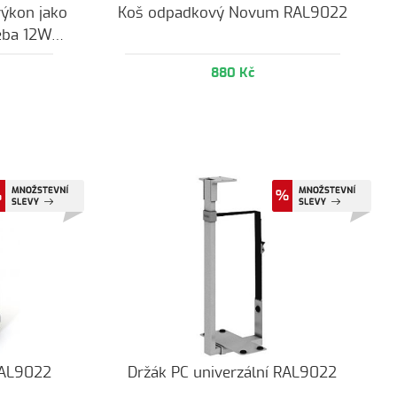
výkon jako
Koš odpadkový Novum RAL9022
eba 12W…
880 Kč
RAL9022
Držák PC univerzální RAL9022