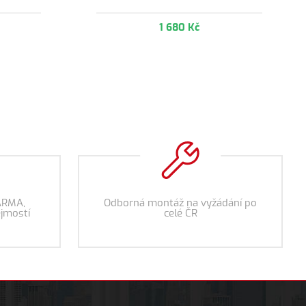
1 680 Kč
ARMA,
Odborná montáž na vyžádání po
jmostí
celé ČR