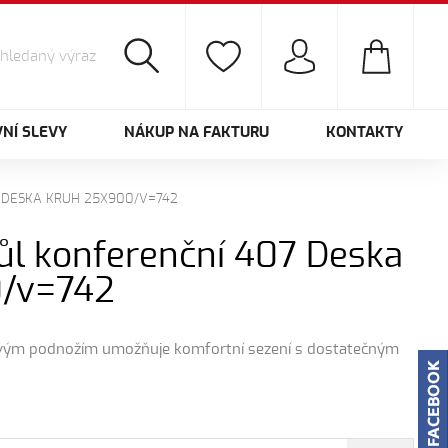
NÍ SLEVY
NÁKUP NA FAKTURU
KONTAKTY
 DESKA KRUH 25X900/V=742
ůl konferenční 407 Deska
0/v=742
vým podnožím umožňuje komfortní sezení s dostatečným