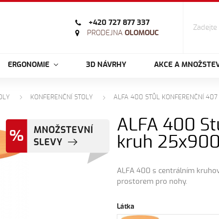
+420 727 877 337
PRODEJNA
OLOMOUC
ERGONOMIE
3D NÁVRHY
AKCE A MNOŽSTEV
OLY
KONFERENČNÍ STOLY
ALFA 400 STŮL KONFERENČNÍ 407
ALFA 400 St
kruh 25x90
ALFA 400 s centrálním kruho
prostorem pro nohy.
Látka