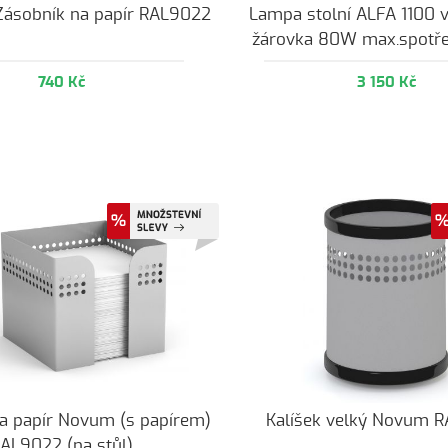
Zásobník na papír RAL9022
Lampa stolní ALFA 1100 
žárovka 80W max.spotř
740 Kč
3 150 Kč
a papír Novum (s papírem)
Kalíšek velký Novum 
AL9022 (na stůl)