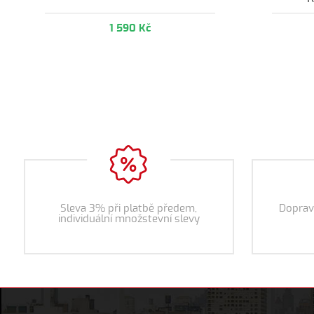
1 590 Kč
Sleva 3% při platbě předem,
Doprav
individuální množstevní slevy