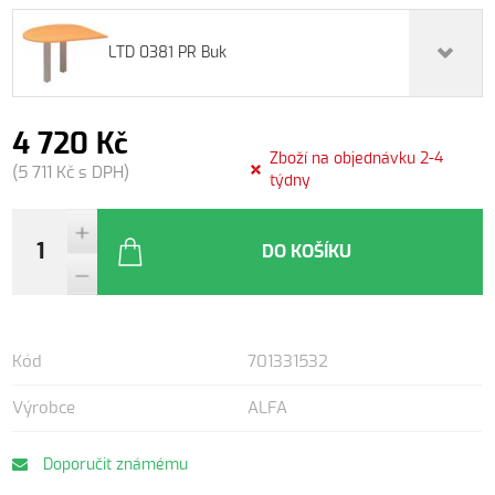
LTD 0381 PR Buk
4 720 Kč
Zboží na objednávku 2-4
(5 711 Kč s DPH)
týdny
DO KOŠÍKU
Kód
701331532
Výrobce
ALFA
Doporučit známému