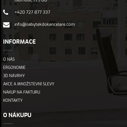
Olomouc 779 00
+420 727 877 337
info@nabytekdokancelare.com
INFORMACE
O NÁS
ERGONOMIE
3D NÁVRHY
AKCE A MNOŽSTEVNÍ SLEVY
NÁKUP NA FAKTURU
KONTAKTY
O NÁKUPU