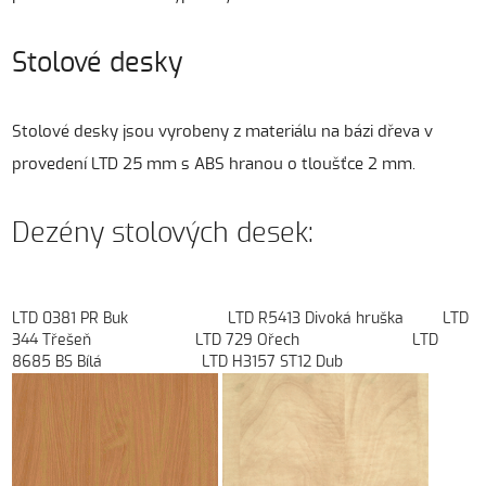
Stolové desky
Stolové desky jsou vyrobeny z materiálu na bázi dřeva v
provedení LTD 25 mm s ABS hranou o tloušťce 2 mm.
Dezény stolových desek:
LTD 0381 PR Buk LTD R5413 Divoká hruška LTD
344 Třešeň LTD 729 Ořech LTD
8685 BS Bílá LTD H3157 ST12 Dub