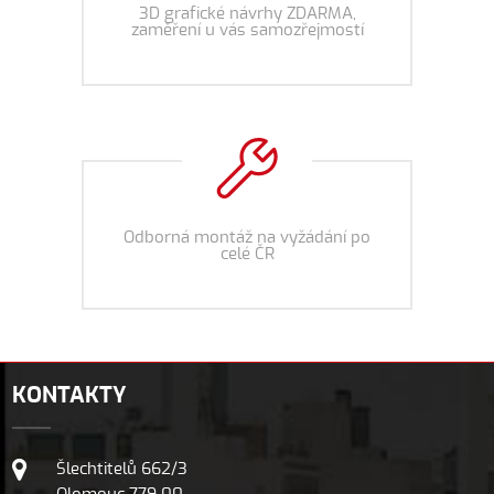
3D grafické návrhy ZDARMA,
zaměření u vás samozřejmostí
Odborná montáž na vyžádání po
celé ČR
KONTAKTY
Šlechtitelů 662/3