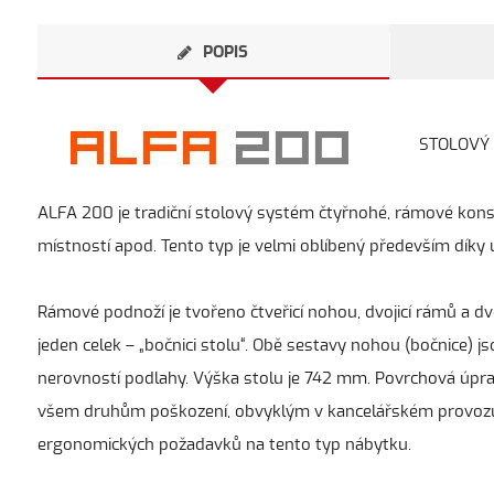
POPIS
STOLOVÝ S
ALFA 200 je tradiční stolový systém čtyřnohé, rámové konstr
místností apod. Tento typ je velmi oblíbený především díky
Rámové podnoží je tvořeno čtveřicí nohou, dvojicí rámů a d
jeden celek – „bočnici stolu“. Obě sestavy nohou (bočnice) 
nerovností podlahy. Výška stolu je 742 mm. Povrchová úpra
všem druhům poškození, obvyklým v kancelářském provozu. 
ergonomických požadavků na tento typ nábytku.