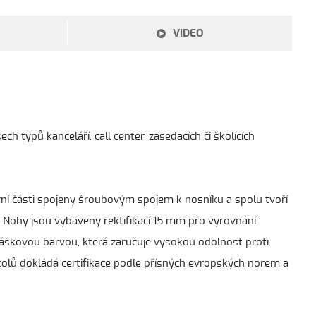
VIDEO
typů kanceláří, call center, zasedacích či školících
rní části spojeny šroubovým spojem k nosníku a spolu tvoří
y. Nohy jsou vybaveny rektifikací 15 mm pro vyrovnání
áškovou barvou, která zaručuje vysokou odolnost proti
lů dokládá certifikace podle přísných evropských norem a