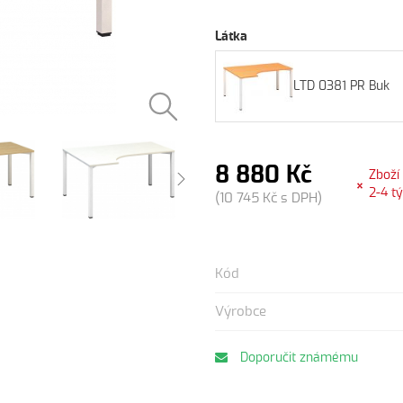
Látka
LTD 0381 PR Buk
8 880 Kč
Zboží
2-4 t
(10 745 Kč s DPH)
Kód
Výrobce
Doporučit známému