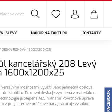
NÍ SLEVY
NÁKUP NA FAKTURU
KONTAKTY
Ý DESKA ROHOVÁ 1600X1200X25
ůl kancelářský 208 Levý
á 1600x1200x25
iverzálními možnostmi využití, Jeho jedinečná ocelová
rdní stabilitu. Pracovní deska je vyrobená z materiálu na
 technologie je olepená ABS hranami. Povrchová úprava
oxy-polyesterové práškové barvy zaručuje vysokou