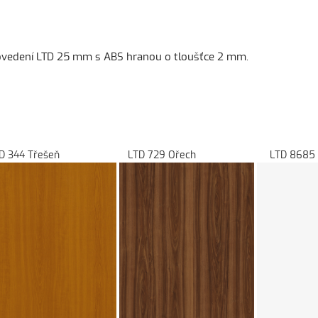
provedení LTD 25 mm s ABS hranou o tloušťce 2 mm.
uška LTD 344 Třešeň LTD 729 Ořech LTD 