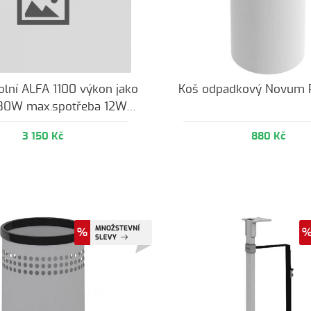
lní ALFA 1100 výkon jako
Koš odpadkový Novum
 80W max.spotřeba 12W…
3 150 Kč
880 Kč