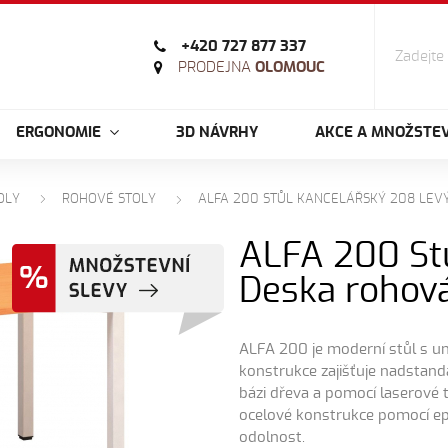
+420 727 877 337
PRODEJNA
OLOMOUC
ERGONOMIE
3D NÁVRHY
AKCE A MNOŽSTEV
OLY
ROHOVÉ STOLY
ALFA 200 STŮL KANCELÁŘSKÝ 208 LEV
ALFA 200 St
Deska rohov
ALFA 200 je moderní stůl s un
konstrukce zajišťuje nadstanda
bázi dřeva a pomocí laserové
ocelové konstrukce pomocí ep
odolnost.