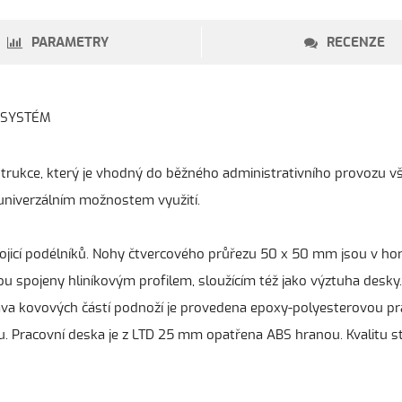
PARAMETRY
RECENZE
YSTÉM
ukce, který je vhodný do běžného administrativního provozu všech 
 univerzálním možnostem využití.
vojicí podélníků. Nohy čtvercového průřezu 50 x 50 mm jsou v ho
jsou spojeny hliníkovým profilem, sloužícím též jako výztuha desk
va kovových částí podnoží je provedena epoxy-polyesterovou pr
Pracovní deska je z LTD 25 mm opatřena ABS hranou. Kvalitu sto