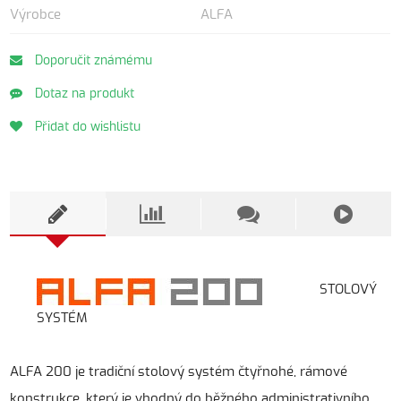
Výrobce
ALFA
Doporučit známému
Dotaz na produkt
Přidat do wishlistu
STOLOVÝ
SYSTÉM
ALFA 200 je tradiční stolový systém čtyřnohé, rámové
konstrukce, který je vhodný do běžného administrativního