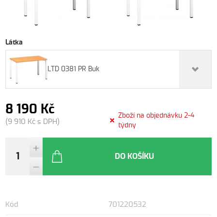
Látka
LTD 0381 PR Buk
8 190 Kč
Zboží na objednávku 2-4
(9 910 Kč s DPH)
týdny
DO KOŠÍKU
Kód
701220532