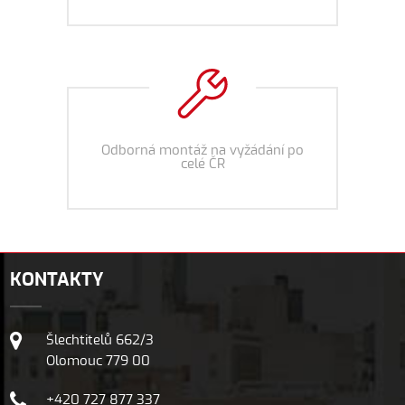
Odborná montáž na vyžádání po
celé ČR
KONTAKTY
Šlechtitelů 662/3
Olomouc 779 00
+420 727 877 337