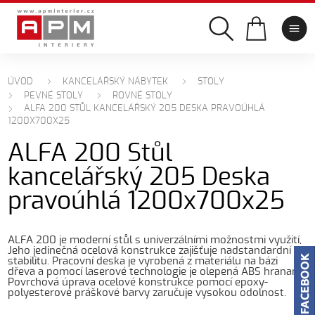
ÚVOD
KANCELÁŘSKÝ NÁBYTEK
STOLY
PEVNÉ STOLY
ROVNÉ STOLY
ALFA 200 STŮL KANCELÁŘSKÝ 205 DESKA PRAVOÚHLÁ
1200X700X25
ALFA 200 Stůl
kancelářský 205 Deska
pravoúhlá 1200x700x25
ALFA 200 je moderní stůl s univerzálními možnostmi využití,
Jeho jedinečná ocelová konstrukce zajišťuje nadstandardní
stabilitu. Pracovní deska je vyrobená z materiálu na bázi
dřeva a pomocí laserové technologie je olepená ABS hranami.
Povrchová úprava ocelové konstrukce pomocí epoxy-
polyesterové práškové barvy zaručuje vysokou odolnost.