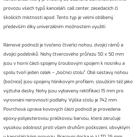
provozu všech typů kanceláří, call center, zasedacích či
školících místností apod. Tento typ je velmi oblíbený
především díky univerzálním možnostem využití.
Rámové podnoží je tvořeno čtveřicí nohou, dvojicí rámů a
dvojicí podélníků. Nohy čtvercového průřezu 50 x 50 mm
jsou v horní části spojeny šroubovým spojem k nosníku a
spolu tvoří jeden celek – „bočnici stolu“. Obě sestavy nohou
(bočnice) jsou spojeny hliníkovým profilem, sloužícím též jako
výztuha desky. Nohy jsou vybaveny rektifikací 15 mm pro
vyrovnání nerovností podlahy. Výška stolu je 742 mm.
Povrchová úprava kovových částí podnoží je provedena
epoxy-polyesterovou práškovou barvou, která zaručuje
vysokou odolnost proti všem druhům poškození, obvyklým
v kancelářském provozu. Pracovní deska je z LTD 25 mm