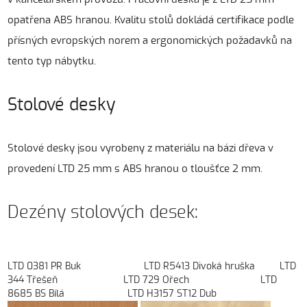
opatřena ABS hranou. Kvalitu stolů dokládá certifikace podle
přísných evropských norem a ergonomických požadavků na
tento typ nábytku.
Stolové desky
Stolové desky jsou vyrobeny z materiálu na bázi dřeva v
provedení LTD 25 mm s ABS hranou o tloušťce 2 mm.
Dezény stolových desek:
LTD 0381 PR Buk LTD R5413 Divoká hruška LTD
344 Třešeň LTD 729 Ořech LTD
8685 BS Bílá LTD H3157 ST12 Dub