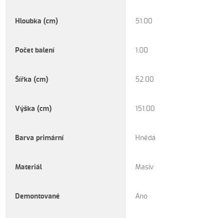
Hloubka (cm)
51.00
Počet balení
1.00
Šířka (cm)
52.00
Výška (cm)
151.00
Barva primární
Hnědá
Materiál
Masiv
Demontované
Ano