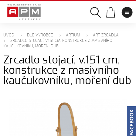
ÚVOD
DLE VÝROBCE
ARTIUM
ART ZRCADLA
ZRCADLO STOJACÍ, V.151 CM, KONSTRUKCE Z MASIVNÍHO
KAUČUKOVNÍKU, MOŘENÍ DUB
Zrcadlo stojací, v.151 cm,
konstrukce z masivního
kaučukovníku, moření dub