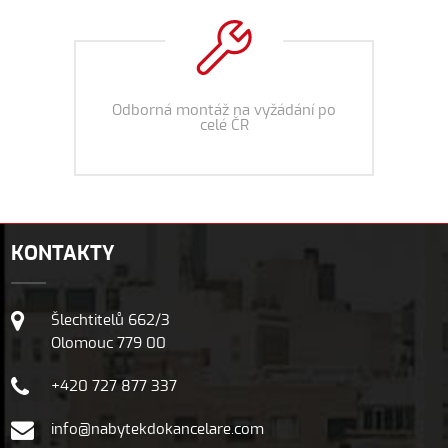
Odborná montáž na vyžádání po
celé ČR
KONTAKTY
Šlechtitelů 662/3
Olomouc 779 00
+420 727 877 337
info@nabytekdokancelare.com