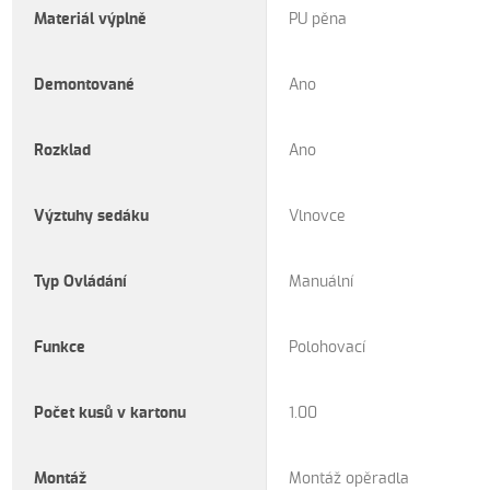
Materiál výplně
PU pěna
Demontované
Ano
Rozklad
Ano
Výztuhy sedáku
Vlnovce
Typ Ovládání
Manuální
Funkce
Polohovací
Počet kusů v kartonu
1.00
Montáž
Montáž opěradla