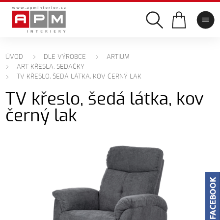
ÚVOD
DLE VÝROBCE
ARTIUM
ART KŘESLA, SEDAČKY
TV KŘESLO, ŠEDÁ LÁTKA, KOV ČERNÝ LAK
TV křeslo, šedá látka, kov
černý lak