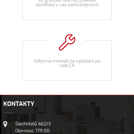
3D grafické návrhy ZDARMA,
zaměření u vás samozřejmostí
Odborná montáž na vyžádání po
celé ČR
KONTAKTY
Šlechtitelů 662/3
Olomouc 779 00