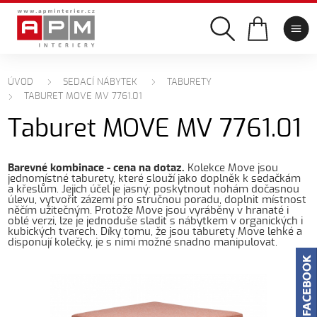
ÚVOD
SEDACÍ NÁBYTEK
TABURETY
TABURET MOVE MV 7761.01
Taburet MOVE MV 7761.01
Barevné kombinace - cena na dotaz.
Kolekce Move jsou
jednomístné taburety, které slouží jako doplněk k sedačkám
a křeslům. Jejich účel je jasný: poskytnout nohám dočasnou
úlevu, vytvořit zázemí pro stručnou poradu, doplnit místnost
něčím užitečným. Protože Move jsou vyráběny v hranaté i
oblé verzi, lze je jednoduše sladit s nábytkem v organických i
kubických tvarech. Díky tomu, že jsou taburety Move lehké a
disponují kolečky, je s nimi možné snadno manipulovat.