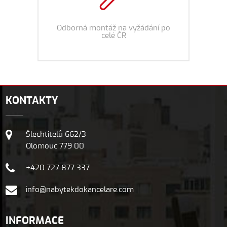
Odborná montáž na vyžádání po
celé ČR
KONTAKTY
Šlechtitelů 662/3
Olomouc 779 00
+420 727 877 337
info@nabytekdokancelare.com
INFORMACE