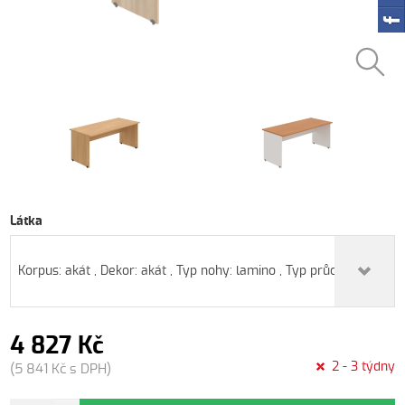
Látka
Korpus: akát , Dekor: akát , Typ nohy: lamino , Typ průchodky: kul
4 827 Kč
2 - 3 týdny
(5 841 Kč s DPH)