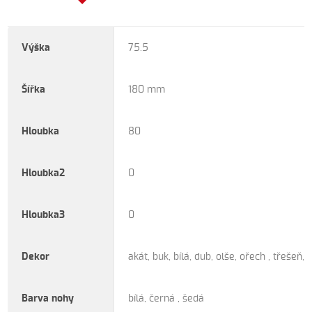
Výška
75.5
Šířka
180 mm
Hloubka
80
Hloubka2
0
Hloubka3
0
Dekor
akát, buk, bílá, dub, olše, ořech , třešeň,
Barva nohy
bílá, černá , šedá