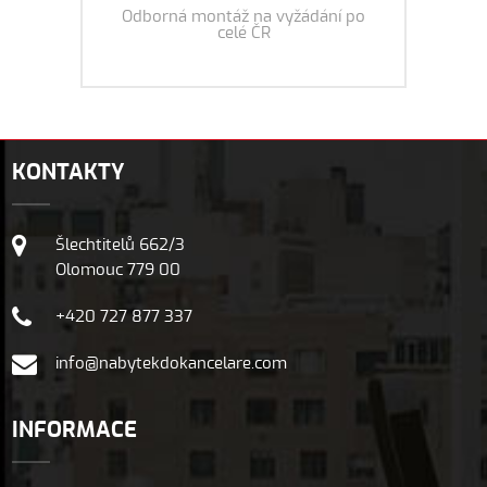
Odborná montáž na vyžádání po
celé ČR
KONTAKTY
Šlechtitelů 662/3
Olomouc 779 00
+420 727 877 337
info@nabytekdokancelare.com
INFORMACE