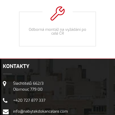
Odborná montáž na vyžádání po
celé ČR
KONTAKTY
Šlechtitelů 662/3
Olomouc 779 00
+420 727 877 337
info@nabytekdokancelare.com