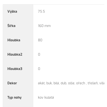
Výška
75.5
Šířka
160 mm
Hloubka
80
Hloubka2
0
Hloubka3
0
Dekor
akát, buk, bílá, dub, olše, ořech , třešeň, više
Typ nohy
kov kulatá