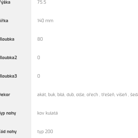
Výška
75.5
Šířka
140 mm
Hloubka
80
Hloubka2
0
Hloubka3
0
Dekor
akát, buk, bílá, dub, olše, ořech , třešeň, višeň , še
Typ nohy
kov kulatá
Kód nohy
typ 200