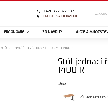
+420 727 877 337
PRODEJNA
OLOMOUC
ERGONOMIE
3D NÁVRHY
AKCE A MNOŽSTEV
STŮL JEDNACÍ ŘETĚZÍCÍ ROVNÝ 140 CM FJ 1400 R
Stůl jednací 
1400 R
Látka
Stůl jedn řetěz ro