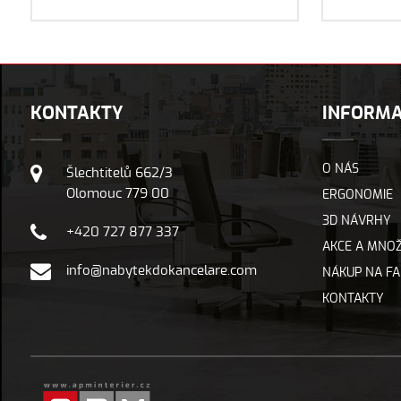
KONTAKTY
INFORM
O NÁS
Šlechtitelů 662/3
Olomouc 779 00
ERGONOMIE
3D NÁVRHY
+420 727 877 337
AKCE A MNOŽ
info@nabytekdokancelare.com
NÁKUP NA F
KONTAKTY