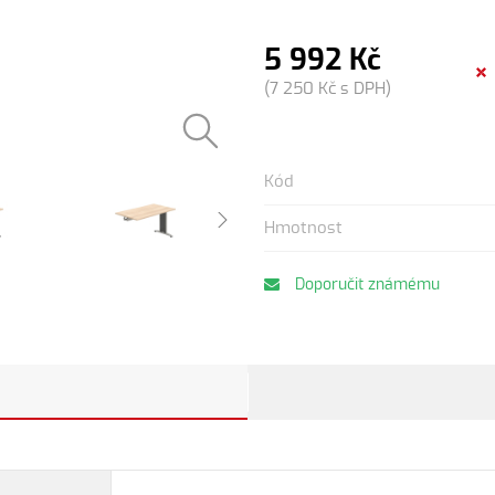
5 992 Kč
(7 250 Kč s DPH)
Kód
Hmotnost
Doporučit známému