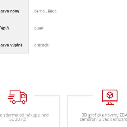
Barva nohy
černá , šedá
Výplň
plast
Barva výplně
antracit
a zdarma od nákupu nad
3D grafické návrhy ZD
5000 Kč
zaměření u vás samozře