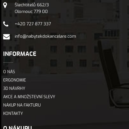
Šlechtitelů 662/3
Olomouc 779 00
+420 727 877 337
info@nabytekdokancelare.com
INFORMACE
O NÁS
ERGONOMIE
3D NÁVRHY
AKCE A MNOŽSTEVNÍ SLEVY
NÁKUP NA FAKTURU
KONTAKTY
O NÁKUPU