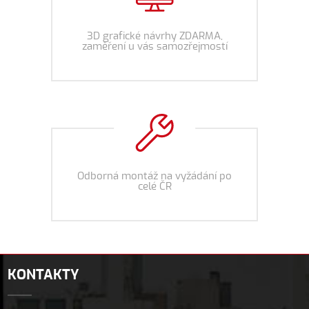
3D grafické návrhy ZDARMA,
zaměření u vás samozřejmostí
Odborná montáž na vyžádání po
celé ČR
KONTAKTY