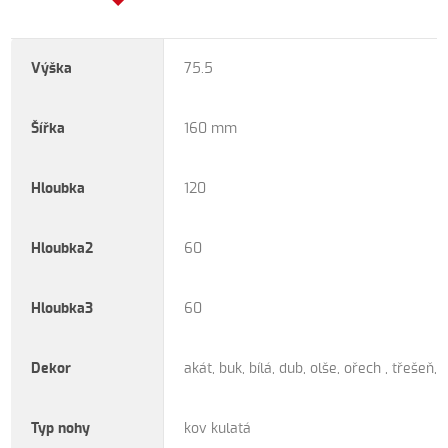
Výška
75.5
Šířka
160 mm
Hloubka
120
Hloubka2
60
Hloubka3
60
Dekor
akát, buk, bílá, dub, olše, ořech , třešeň, 
Typ nohy
kov kulatá