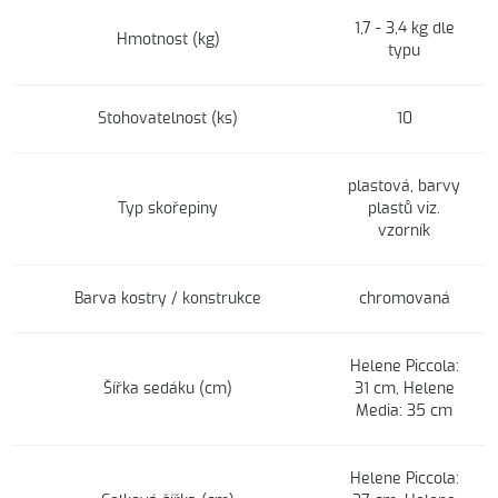
1,7 - 3,4 kg dle
Hmotnost (kg)
typu
Stohovatelnost (ks)
10
plastová, barvy
Typ skořepiny
plastů viz.
vzorník
Barva kostry / konstrukce
chromovaná
Helene Piccola:
Šířka sedáku (cm)
31 cm, Helene
Media: 35 cm
Helene Piccola: