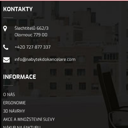
KONTAKTY
Šlechtitelů 662/3
Olomouc 779 00
+420 727 877 337
info@nabytekdokancelare.com
INFORMACE
O NÁS
ERGONOMIE
3D NÁVRHY
AKCE A MNOŽSTEVNÍ SLEVY