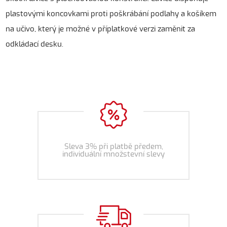
plastovými koncovkami proti poškrábání podlahy a košíkem
na učivo, který je možné v příplatkové verzi zaměnit za
odkládací desku.
Sleva 3% při platbě předem,
individuální množstevní slevy