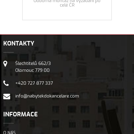
Odborná montáž na vyžádání po
celé ČR
KONTAKTY
Šlechtitelů 662/3
Olomouc 779 00
+420 727 877 337
info@nabytekdokancelare.com
INFORMACE
O NÁS