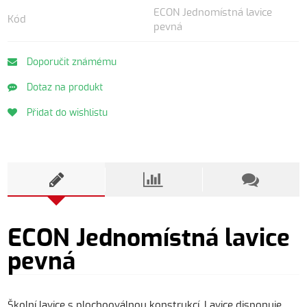
ECON Jednomístná lavice
Kód
pevná
Doporučit známému
Dotaz na produkt
Přidat do wishlistu
ECON Jednomístná lavice
pevná
Školní lavice s plochooválnou konstrukcí. Lavice disponuje