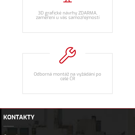
3D grafické návrhy ZDARMA,
zaměření u vás samozřejmostí
Odborná montáž na vyžádání po
celé ČR
KONTAKTY