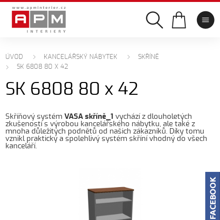
ÚVOD
KANCELÁŘSKÝ NÁBYTEK
SKŘÍNĚ
SK 6808 80 X 42
SK 6808 80 x 42
Skříňový systém
VASA skříně_1
vychází z dlouholetých
zkušeností s výrobou kancelářského nábytku, ale také z
mnoha důležitých podnětů od našich zákazníků. Díky tomu
vznikl praktický a spolehlivý systém skříní vhodný do všech
kanceláří.