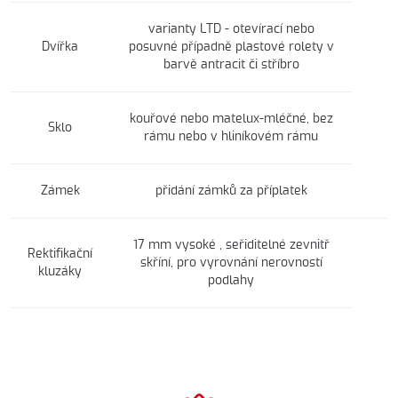
varianty LTD - otevírací nebo
Dvířka
posuvné případně plastové rolety v
barvě antracit či stříbro
kouřové nebo matelux-mléčné, bez
Sklo
rámu nebo v hliníkovém rámu
Zámek
přidání zámků za příplatek
17 mm vysoké , seřiditelné zevnitř
Rektifikační
skříní, pro vyrovnání nerovností
kluzáky
podlahy