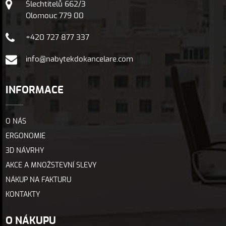
Šlechtitelů 662/3
Olomouc 779 00
+420 727 877 337
info@nabytekdokancelare.com
INFORMACE
O NÁS
ERGONOMIE
3D NÁVRHY
AKCE A MNOŽSTEVNÍ SLEVY
NÁKUP NA FAKTURU
KONTAKTY
O NÁKUPU