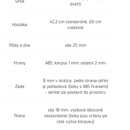
Šířka
dveří)
42,2 cm standardně, 60 cm
Hloubka
volitelně
Půdy a dna
síla 25 mm
Hrany
ABS, korpus 1 mm, ostatní 2 mm
8 mm v drážce, zadní strana skříní
Záda
je pohledová (boky s ABS hranami)
- skříně lze postavit do prostoru
síla 18 mm, výškově libovoně
Police
nastavitelné (boky jsou vrtány po
celé výšce korpusu)