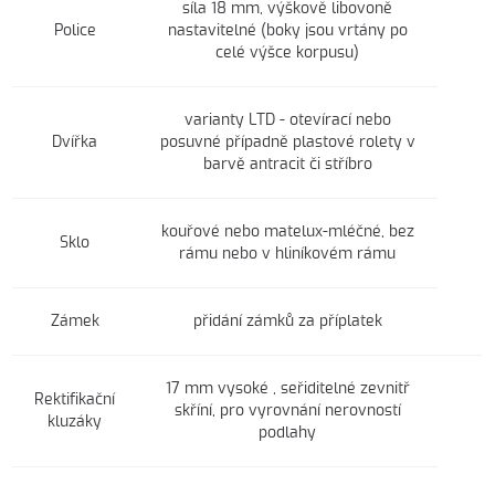
síla 18 mm, výškově libovoně
Police
nastavitelné (boky jsou vrtány po
celé výšce korpusu)
varianty LTD - otevírací nebo
Dvířka
posuvné případně plastové rolety v
barvě antracit či stříbro
kouřové nebo matelux-mléčné, bez
Sklo
rámu nebo v hliníkovém rámu
Zámek
přidání zámků za příplatek
17 mm vysoké , seřiditelné zevnitř
Rektifikační
skříní, pro vyrovnání nerovností
kluzáky
podlahy