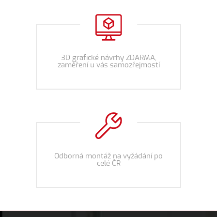
3D grafické návrhy ZDARMA,
zaměření u vás samozřejmostí
Odborná montáž na vyžádání po
celé ČR