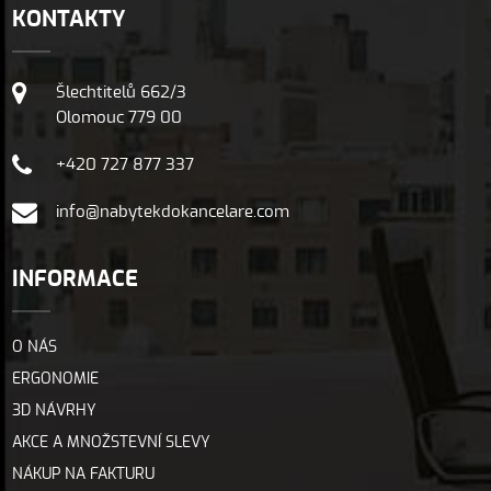
KONTAKTY
Šlechtitelů 662/3
Olomouc 779 00
+420 727 877 337
info@nabytekdokancelare.com
INFORMACE
O NÁS
ERGONOMIE
3D NÁVRHY
AKCE A MNOŽSTEVNÍ SLEVY
NÁKUP NA FAKTURU