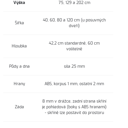
Výška
75, 129 a 202 cm
40, 60, 80 a 120 cm (u posuvných
Šířka
dveří)
42,2 cm standardně, 60 cm
Hloubka
volitelně
Půdy a dna
síla 25 mm
Hrany
ABS, korpus 1 mm, ostatní 2 mm
8 mm v drážce, zadní strana skříní
Záda
je pohledová (boky s ABS hranami)
- skříně lze postavit do prostoru