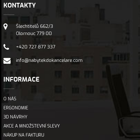
KONTAKTY
Šlechtitelů 662/3
Olomouc 779 00
+420 727 877 337
info@nabytekdokancelare.com
INFORMACE
O NÁS
ERGONOMIE
3D NÁVRHY
AKCE A MNOŽSTEVNÍ SLEVY
NÁKUP NA FAKTURU