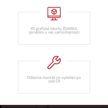
3D grafické návrhy ZDARMA,
zaměření u vás samozřejmostí
Odborná montáž na vyžádání po
celé ČR