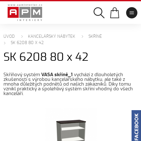
ÚVOD
KANCELÁŘSKÝ NÁBYTEK
SKŘÍNĚ
SK 6208 80 X 42
SK 6208 80 x 42
Skříňový systém
VASA skříně_1
vychází z dlouholetých
zkušeností s výrobou kancelářského nábytku, ale také z
mnoha důležitých podnětů od našich zákazníků. Díky tomu
vznikl praktický a spolehlivý systém skříní vhodný do všech
kanceláří.