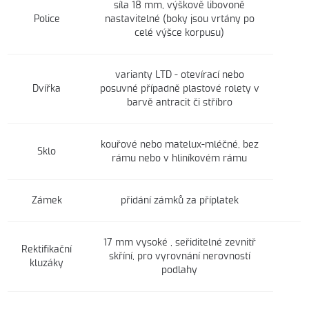
síla 18 mm, výškově libovoně
Police
nastavitelné (boky jsou vrtány po
celé výšce korpusu)
varianty LTD - otevírací nebo
Dvířka
posuvné případně plastové rolety v
barvě antracit či stříbro
kouřové nebo matelux-mléčné, bez
Sklo
rámu nebo v hliníkovém rámu
Zámek
přidání zámků za příplatek
17 mm vysoké , seřiditelné zevnitř
Rektifikační
skříní, pro vyrovnání nerovností
kluzáky
podlahy