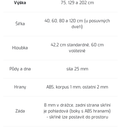
Výška
75, 129 a 202 cm
40, 60, 80 a 120 cm (u posuvných
Šířka
dveří)
42,2 cm standardně, 60 cm
Hloubka
volitelně
Půdy a dna
síla 25 mm
Hrany
ABS, korpus 1 mm, ostatní 2 mm
8 mm v drážce, zadní strana skříní
Záda
je pohledová (boky s ABS hranami)
- skříně lze postavit do prostoru