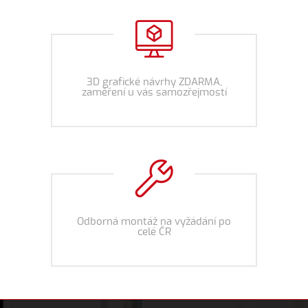
3D grafické návrhy ZDARMA,
zaměření u vás samozřejmostí
Odborná montáž na vyžádání po
celé ČR