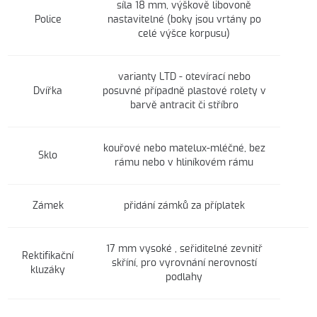
síla 18 mm, výškově libovoně
Police
nastavitelné (boky jsou vrtány po
celé výšce korpusu)
varianty LTD - otevírací nebo
Dvířka
posuvné případně plastové rolety v
barvě antracit či stříbro
kouřové nebo matelux-mléčné, bez
Sklo
rámu nebo v hliníkovém rámu
Zámek
přidání zámků za příplatek
17 mm vysoké , seřiditelné zevnitř
Rektifikační
skříní, pro vyrovnání nerovností
kluzáky
podlahy