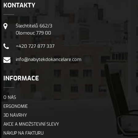
KONTAKTY
Šlechtitelů 662/3
Olomouc 779 00
+420 727 877 337
info@nabytekdokancelare.com
INFORMACE
O NÁS
ERGONOMIE
3D NÁVRHY
AKCE A MNOŽSTEVNÍ SLEVY
NÁKUP NA FAKTURU