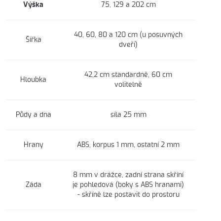
Výška
75, 129 a 202 cm
40, 60, 80 a 120 cm (u posuvných
Šířka
dveří)
42,2 cm standardně, 60 cm
Hloubka
volitelně
Půdy a dna
síla 25 mm
Hrany
ABS, korpus 1 mm, ostatní 2 mm
8 mm v drážce, zadní strana skříní
Záda
je pohledová (boky s ABS hranami)
- skříně lze postavit do prostoru