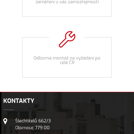
zaměření u vás samozřejmostí
Odborná montáž na vyžádání po
celé ČR
KONTAKTY
Šlechtitelů 662/3
Olomouc 779 00