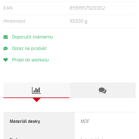
EAN
8591957920302
Hmotnost
10000 g
Doporučit známému
Dotaz na produkt
Přidat do wishlistu
Materiál desky
MDF