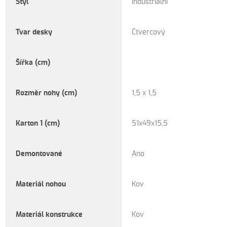
Styl
Industriální
Tvar desky
Čtvercový
Šířka (cm)
Rozměr nohy (cm)
1,5 x 1,5
Karton 1 (cm)
51x49x15,5
Demontované
Ano
Materiál nohou
Kov
Materiál konstrukce
Kov