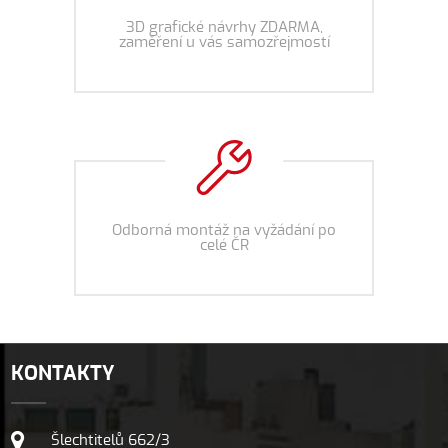
3D grafické návrhy ZDARMA,
zaměření u vás samozřejmostí
Odborná montáž na vyžádání po
celé ČR
KONTAKTY
Šlechtitelů 662/3