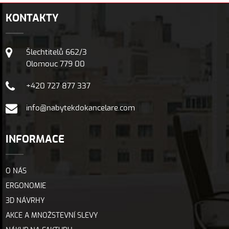
KONTAKTY
Šlechtitelů 662/3
Olomouc 779 00
+420 727 877 337
info@nabytekdokancelare.com
INFORMACE
O NÁS
ERGONOMIE
3D NÁVRHY
AKCE A MNOŽSTEVNÍ SLEVY