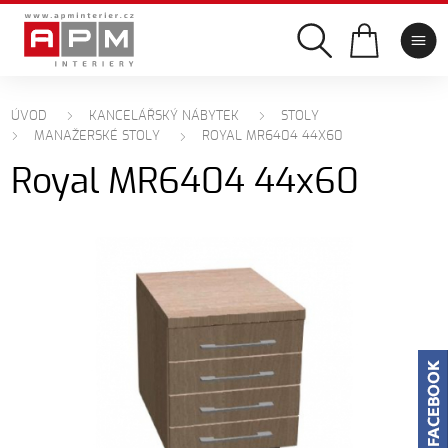
ÚVOD
KANCELÁŘSKÝ NÁBYTEK
STOLY
MANAŽERSKÉ STOLY
ROYAL MR6404 44X60
Royal MR6404 44x60