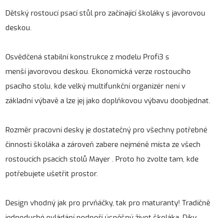
Dětský rostoucí psací stůl pro začínající školáky s javorovou
deskou.
Osvědčená stabilní konstrukce z modelu Profi3 s
menší javorovou deskou. Ekonomická verze rostoucího
psacího stolu, kde velký multifunkční organizér není v
základní výbavě a lze jej jako doplňkovou výbavu doobjednat.
Rozměr pracovní desky je dostatečný pro všechny potřebné
činnosti školáka a zároveň zabere nejméně místa ze všech
rostoucích psacích stolů Mayer . Proto ho zvolte tam, kde
potřebujete ušetřit prostor.
Design vhodný jak pro prvňáčky, tak pro maturanty! Tradičně
jednoduché ovládání podpoří úspěšný život školáka. Díky