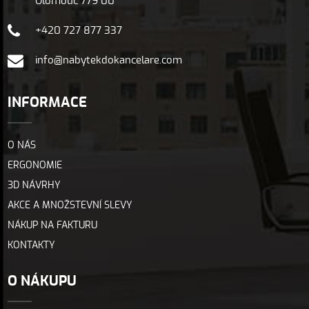
Olomouc 779 00
+420 727 877 337
info@nabytekdokancelare.com
INFORMACE
O NÁS
ERGONOMIE
3D NÁVRHY
AKCE A MNOŽSTEVNÍ SLEVY
NÁKUP NA FAKTURU
KONTAKTY
O NÁKUPU