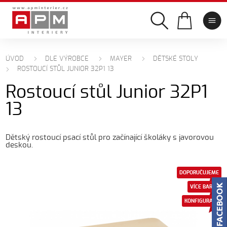
ÚVOD
DLE VÝROBCE
MAYER
DĚTSKÉ STOLY
ROSTOUCÍ STŮL JUNIOR 32P1 13
Rostoucí stůl Junior 32P1
13
Dětský rostoucí psací stůl pro začínající školáky s javorovou
deskou.
DOPORUČUJEME
VÍCE BAREV
KONFIGURACE