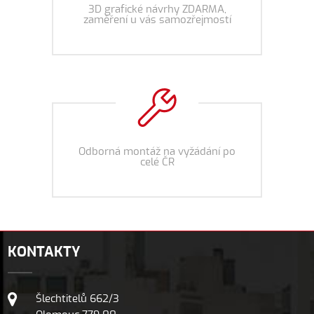
3D grafické návrhy ZDARMA,
zaměření u vás samozřejmostí
Odborná montáž na vyžádání po
celé ČR
KONTAKTY
Šlechtitelů 662/3