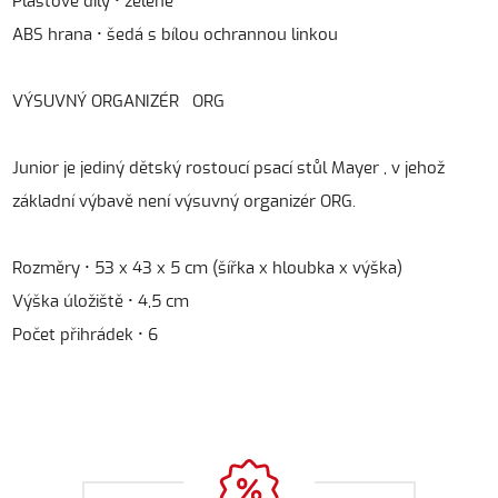
Plastové díly • zelené
ABS hrana • šedá s bílou ochrannou linkou
VÝSUVNÝ ORGANIZÉR ORG
Junior je jediný dětský rostoucí psací stůl Mayer , v jehož
základní výbavě není výsuvný organizér ORG.
Rozměry • 53 x 43 x 5 cm (šířka x hloubka x výška)
Výška úložiště • 4,5 cm
Počet přihrádek • 6