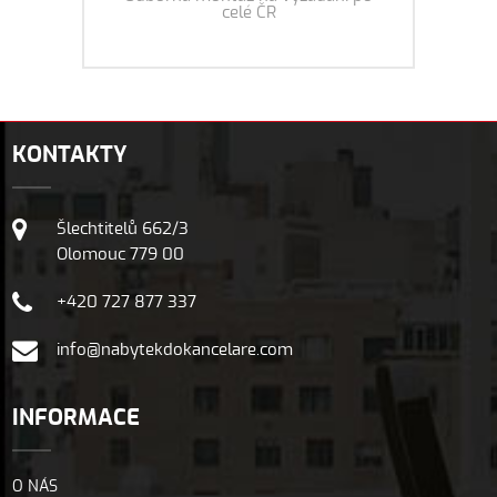
celé ČR
KONTAKTY
Šlechtitelů 662/3
Olomouc 779 00
+420 727 877 337
info@nabytekdokancelare.com
INFORMACE
O NÁS