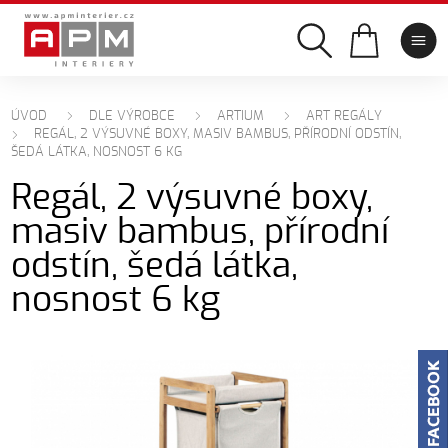
ÚVOD
DLE VÝROBCE
ARTIUM
ART REGÁLY
REGÁL, 2 VÝSUVNÉ BOXY, MASIV BAMBUS, PŘÍRODNÍ ODSTÍN,
ŠEDÁ LÁTKA, NOSNOST 6 KG
Regál, 2 výsuvné boxy,
masiv bambus, přírodní
odstín, šedá látka,
nosnost 6 kg