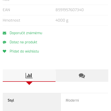
EAN
8591957607340
Hmotnost
4000 g
Doporučit známému
Dotaz na produkt
Přidat do wishlistu
Styl
Moderní