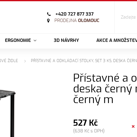
+420 727 877 337
PRODEJNA
OLOMOUC
ERGONOMIE
3D NÁVRHY
AKCE A MNOŽSTEV
OVÉ ŽIDLE
PŘÍSTAVNÉ A ODKLÁDACÍ STOLKY, SET 3 KS, DESKA ČE
Přístavné a o
deska černý 
černý m
527 Kč
(638 Kč s DPH)