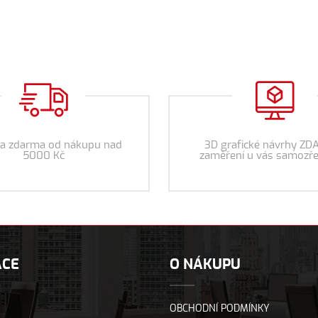
a zdarma od nákupu nad
3D grafické návrhy ZD
5000 Kč
zaměření u vás samozře
ACE
O NÁKUPU
OBCHODNÍ PODMÍNKY