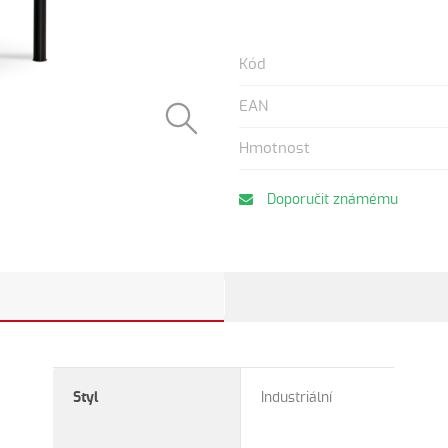
Kód
EAN
Hmotnost
Doporučit známému
Styl
Industriální