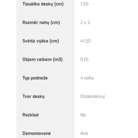
Tloušťka desky (cm)
1.50
Rozměr nohy (cm)
2 x 2
Světlá výška (cm)
41.50
Objem celkem (m3)
0.01
Typ podnože
4 nohy
Tvar desky
Obdélníkový
Rozklad
Ne
Demontované
Ano