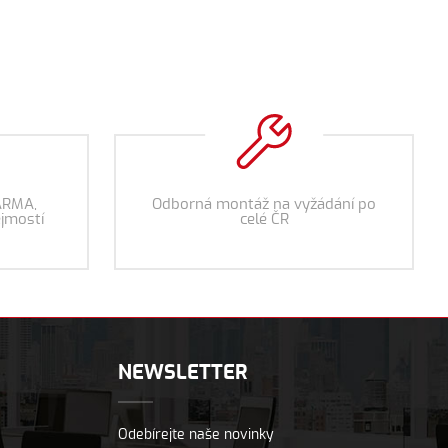
ARMA,
Odborná montáž na vyžádání po
jmostí
celé ČR
NEWSLETTER
Odebírejte naše novinky