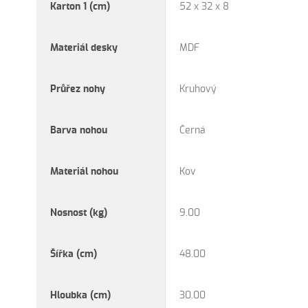
Karton 1 (cm)
52 x 32 x 8
Materiál desky
MDF
Průřez nohy
Kruhový
Barva nohou
Černá
Materiál nohou
Kov
Nosnost (kg)
9.00
Šířka (cm)
48.00
Hloubka (cm)
30.00