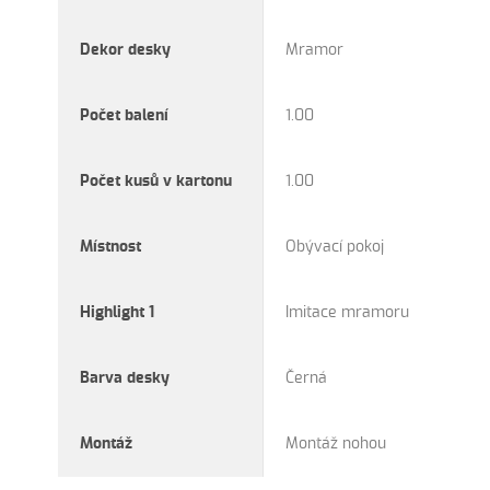
Dekor desky
Mramor
Počet balení
1.00
Počet kusů v kartonu
1.00
Místnost
Obývací pokoj
Highlight 1
Imitace mramoru
Barva desky
Černá
Montáž
Montáž nohou