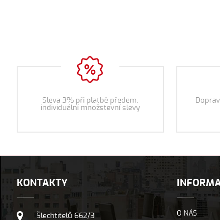
Sleva 3% při platbě předem,
Doprav
individuální množstevní slevy
KONTAKTY
INFORM
O NÁS
Šlechtitelů 662/3