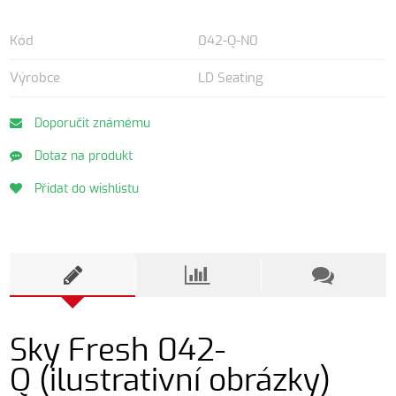
Kód
042-Q-N0
Výrobce
LD Seating
Doporučit známému
Dotaz na produkt
Přidat do wishlistu
Sky Fresh 042-
Q (ilustrativní obrázky)