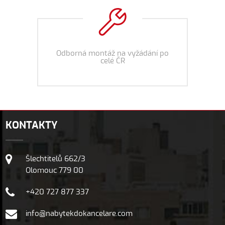
Odborná montáž na vyžádání po
celé ČR
KONTAKTY
Šlechtitelů 662/3
Olomouc 779 00
+420 727 877 337
info@nabytekdokancelare.com