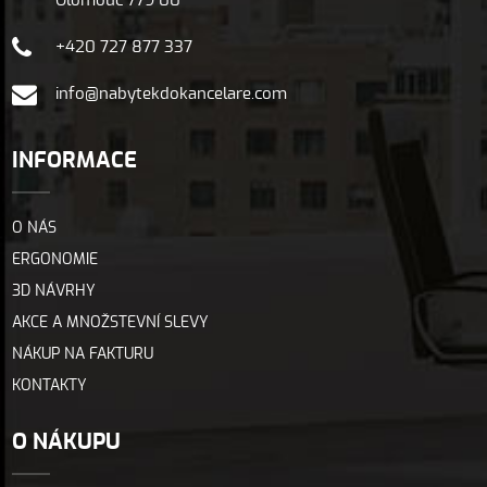
Olomouc 779 00
+420 727 877 337
info@nabytekdokancelare.com
INFORMACE
O NÁS
ERGONOMIE
3D NÁVRHY
AKCE A MNOŽSTEVNÍ SLEVY
NÁKUP NA FAKTURU
KONTAKTY
O NÁKUPU