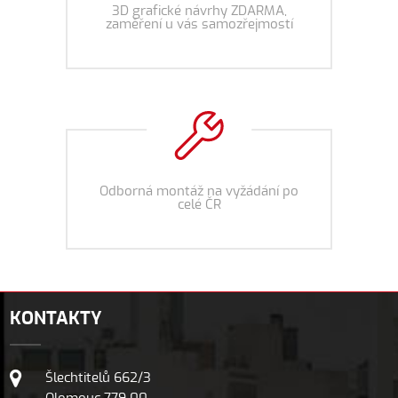
3D grafické návrhy ZDARMA,
zaměření u vás samozřejmostí
Odborná montáž na vyžádání po
celé ČR
KONTAKTY
Šlechtitelů 662/3