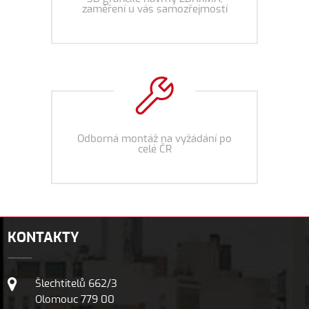
zaměření u vás samozřejmostí
Odborná montáž na vyžádání po
celé ČR
KONTAKTY
Šlechtitelů 662/3
Olomouc 779 00