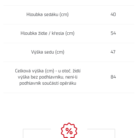
Hloubka sedáku (cm)
40
Hloubka židle / křesla (cm)
54
Výška sedu (cm)
47
Celková výška (cm) - u otoč. židlí
výška bez podhlavníku, není-li
84
podhlavník součástí opěráku