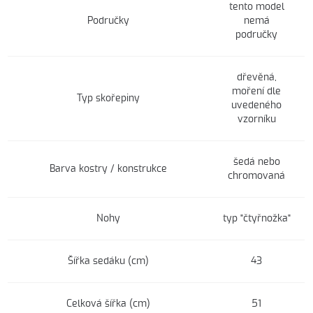
tento model
Područky
nemá
područky
dřevěná,
moření dle
Typ skořepiny
uvedeného
vzorníku
šedá nebo
Barva kostry / konstrukce
chromovaná
Nohy
typ "čtyřnožka"
Šířka sedáku (cm)
43
Celková šířka (cm)
51