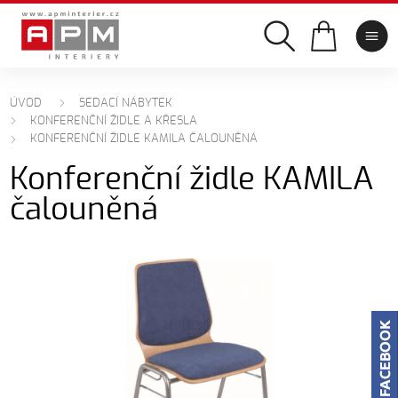
ÚVOD
SEDACÍ NÁBYTEK
KONFERENČNÍ ŽIDLE A KŘESLA
KONFERENČNÍ ŽIDLE KAMILA ČALOUNĚNÁ
Konferenční židle KAMILA
čalouněná