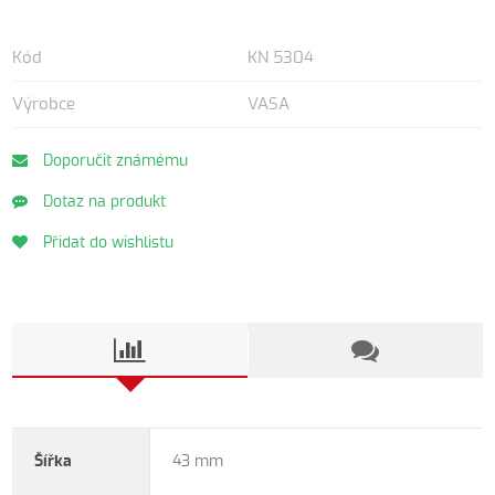
Kód
KN 5304
Výrobce
VASA
Doporučit známému
Dotaz na produkt
Přidat do wishlistu
Šířka
43 mm