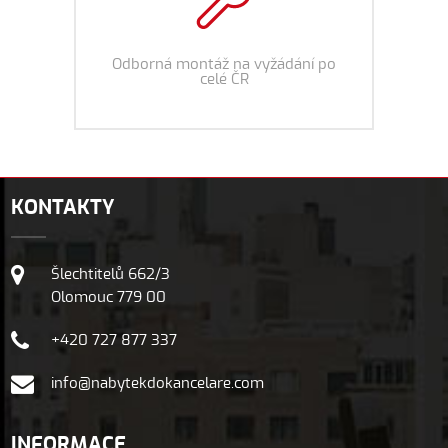
Odborná montáž na vyžádání po
celé ČR
KONTAKTY
Šlechtitelů 662/3
Olomouc 779 00
+420 727 877 337
info@nabytekdokancelare.com
INFORMACE