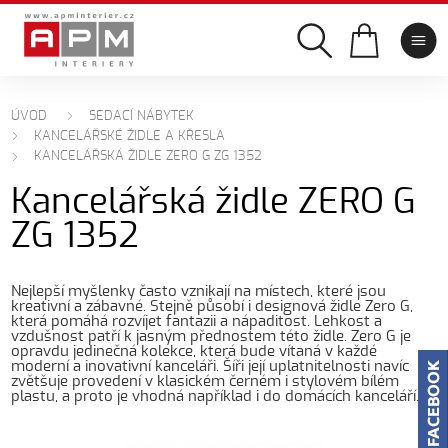
ÚVOD
SEDACÍ NÁBYTEK
KANCELÁŘSKÉ ŽIDLE A KŘESLA
KANCELÁŘSKÁ ŽIDLE ZERO G ZG 1352
Kancelářská židle ZERO G
ZG 1352
Nejlepší myšlenky často vznikají na místech, které jsou
kreativní a zábavné. Stejně působí i designová židle Zero G,
která pomáhá rozvíjet fantazii a nápaditost. Lehkost a
vzdušnost patří k jasným přednostem této židle. Zero G je
opravdu jedinečná kolekce, která bude vítaná v každé
moderní a inovativní kanceláři. Šíři její uplatnitelnosti navíc
zvětšuje provedení v klasickém černém i stylovém bílém
plastu, a proto je vhodná například i do domácích kanceláří.