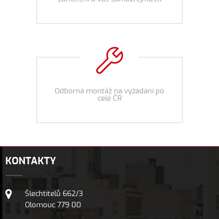
Odborná montáž na vyžádání po
celé ČR
KONTAKTY
Šlechtitelů 662/3
Olomouc 779 00