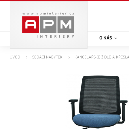
O NÁS
ÚVOD
SEDACÍ NÁBYTEK
KANCELÁŘSKÉ ŽIDLE A KŘESL