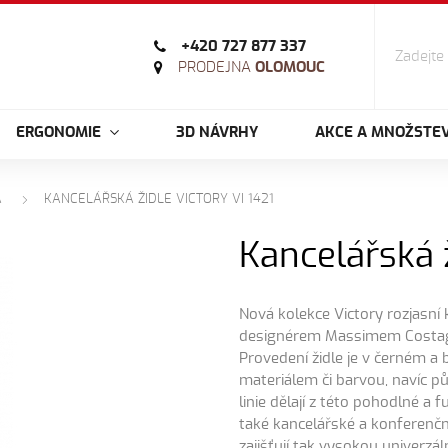
+420 727 877 337
PRODEJNA
OLOMOUC
ERGONOMIE
3D NÁVRHY
AKCE A MNOŽSTEV
A
KANCELÁŘSKÁ ŽIDLE VICTORY VI 1421
Kancelářská 
Nová kolekce Victory rozjasní
designérem Massimem Costagli
Provedení židle je v černém a 
materiálem či barvou, navíc p
linie dělají z této pohodlné a 
také kancelářské a konferenční
zajišťují tak vysokou univerzá