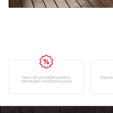
Sleva 3% při platbě předem,
Doprav
individuální množstevní slevy