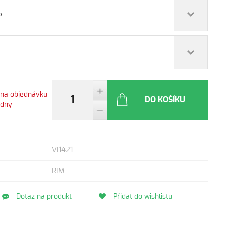
o
 na objednávku
DO KOŠÍKU
ýdny
VI1421
RIM
Dotaz na produkt
Přidat do wishlistu