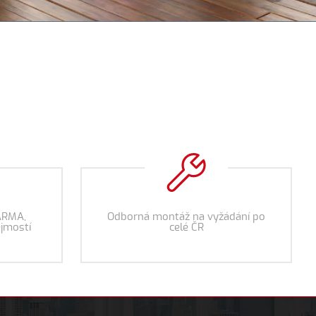
ARMA,
Odborná montáž na vyžádání po
jmostí
celé ČR