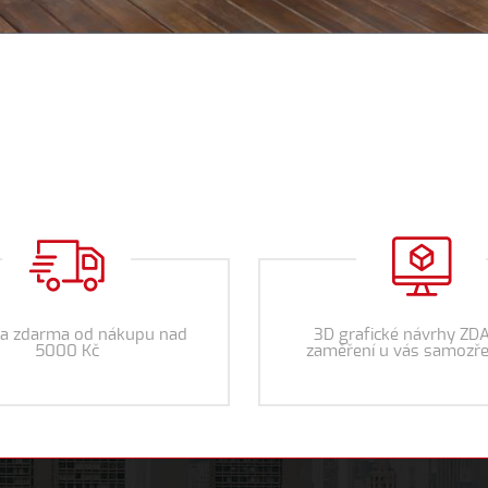
a zdarma od nákupu nad
3D grafické návrhy ZD
5000 Kč
zaměření u vás samozře