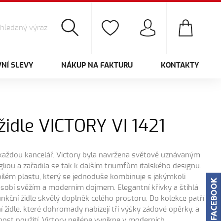
NÍ SLEVY
NÁKUP NA FAKTURU
KONTAKTY
židle VICTORY VI 1421
 každou kancelář. Victory byla navržena světově uznávaným
ou a zařadila se tak k dalším triumfům italského designu.
bílém plastu, který se jednoduše kombinuje s jakýmkoli
ůsobí svěžím a moderním dojmem. Elegantní křivky a štíhlá
funkční židle skvělý doplněk celého prostoru. Do kolekce patří
 židle, které dohromady nabízejí tři výšky zádové opěrky, a
lnost použití. Victory nejlépe vynikne v moderních