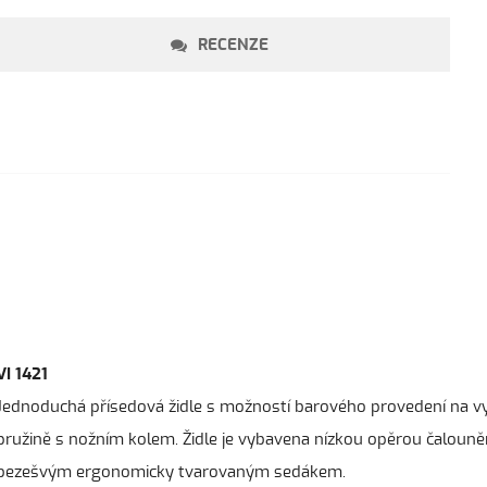
RECENZE
VI 1421
Jednoduchá přísedová židle s možností barového provedení na v
pružině s nožním kolem. Židle je vybavena nízkou opěrou čalouněn
bezešvým ergonomicky tvarovaným sedákem.