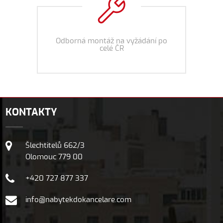
Odborná montáž na vyžádání po
celé ČR
KONTAKTY
Šlechtitelů 662/3
Olomouc 779 00
+420 727 877 337
info@nabytekdokancelare.com