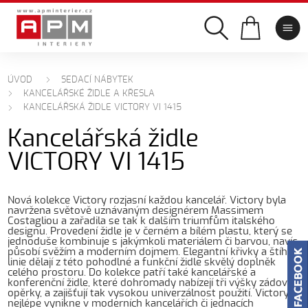
ÚVOD
SEDACÍ NÁBYTEK
KANCELÁŘSKÉ ŽIDLE A KŘESLA
KANCELÁŘSKÁ ŽIDLE VICTORY VI 1415
Kancelářská židle
VICTORY VI 1415
Nová kolekce Victory rozjasní každou kancelář. Victory byla
navržena světově uznávaným designérem Massimem
Costagliou a zařadila se tak k dalším triumfům italského
designu. Provedení židle je v černém a bílém plastu, který se
jednoduše kombinuje s jakýmkoli materiálem či barvou, navíc
působí svěžím a moderním dojmem. Elegantní křivky a štíhlá
linie dělají z této pohodlné a funkční židle skvělý doplněk
celého prostoru. Do kolekce patří také kancelářské a
konferenční židle, které dohromady nabízejí tři výšky zádové
opěrky, a zajišťují tak vysokou univerzálnost použití. Victory
nejlépe vynikne v moderních kancelářích či jednacích