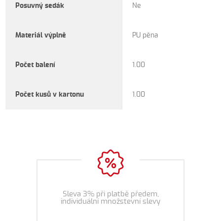
Posuvný sedák
Ne
Materiál výplně
PU pěna
Počet balení
1.00
Počet kusů v kartonu
1.00
Sleva 3% při platbě předem,
individuální množstevní slevy