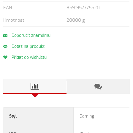
EAN
8591957775520
Hmotnost
20000 g
Doporučit známému
Dotaz na produkt
Přidat do wishlistu
Styl
Gaming