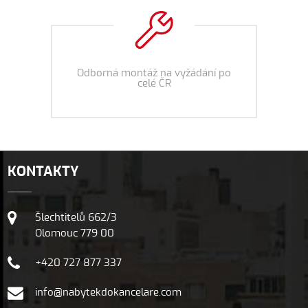
Odborná montáž na vyžádání po
celé ČR
KONTAKTY
Šlechtitelů 662/3
Olomouc 779 00
+420 727 877 337
info@nabytekdokancelare.com