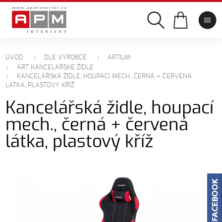
ÚVOD
DLE VÝROBCE
ARTIUM
ART KANCELÁŘSKÉ ŽIDLE
KANCELÁŘSKÁ ŽIDLE, HOUPACÍ MECH., ČERNÁ + ČERVENÁ
LÁTKA, PLASTOVÝ KŘÍŽ
Kancelářská židle, houpací
mech., černá + červená
látka, plastový kříž