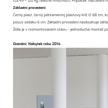
cca 45 – 120 kg tělesné hmotnosti. Příplatek: nastavení
Základní provedení:
Černý plast, černý pětiramenný plastový kříž ∅ 68 cm, 
posuv sedáku 6 cm. Základní provedení neobsahuje záhlav
Židle je v rozmontovaném stavu – jednoduchá montáž p
Ocenění: Nábytek roku 2014