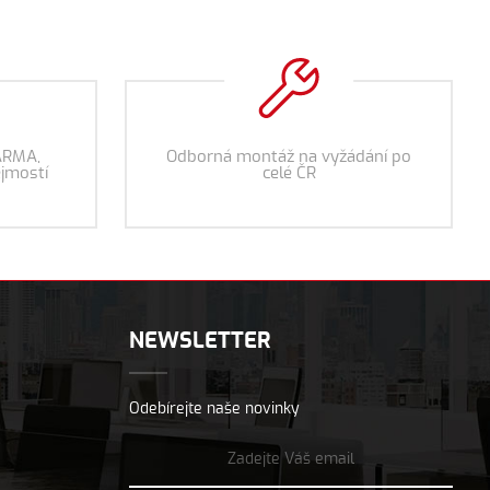
ARMA,
Odborná montáž na vyžádání po
jmostí
celé ČR
NEWSLETTER
Odebírejte naše novinky