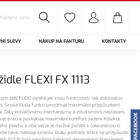
NÍ SLEVY
NÁKUP NA FAKTURU
KONTAKTY
idle FLEXI FX 1113
ých židlí FLEXI vyniká jak svou funkčností, tak dokonalou
. Široká škála funkcí umožňuje maximální přizpůsobení
. Díky inovativnímu mechanismu a intuitivnosti nastavení
je práci a poskytuje maximální komfort sezení. Kolekce
ného plastu, a obě verze je možné pořídit s čalouněnou či
dle navíc nabízejí širokou škálu podnoží, které se přizpůsobí
edí. FLEXI byla navržena italským designérem Massimem