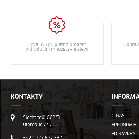
Sleva 3% při platbě předem,
Doprav
individuální množstevní slevy
KONTAKTY
INFORM
O NÁS
Šlechtitelů 662/3
Olomouc 779 00
ERGONOMIE
3D NÁVRHY
+420 727 877 337