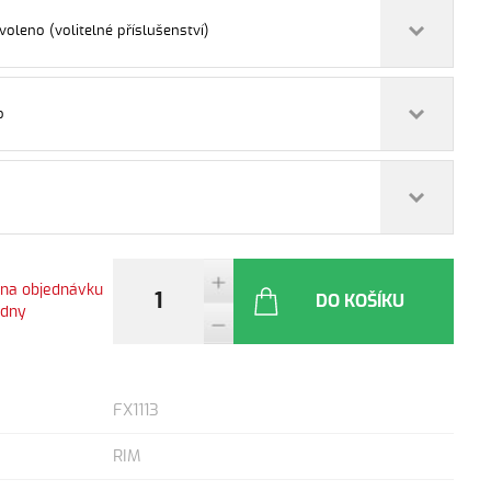
voleno (volitelné příslušenství)
o
 na objednávku
DO KOŠÍKU
ýdny
FX1113
RIM