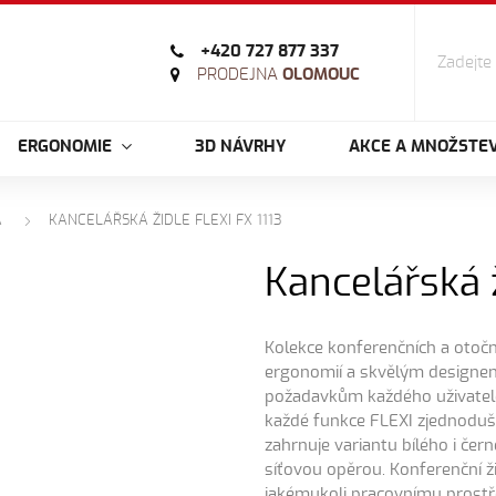
+420 727 877 337
PRODEJNA
OLOMOUC
ERGONOMIE
3D NÁVRHY
AKCE A MNOŽSTEV
A
KANCELÁŘSKÁ ŽIDLE FLEXI FX 1113
Kancelářská ž
Kolekce konferenčních a otočn
ergonomií a skvělým designem
požadavkům každého uživatele
každé funkce FLEXI zjednodušu
zahrnuje variantu bílého i čer
síťovou opěrou. Konferenční ži
jakémukoli pracovnímu prostř