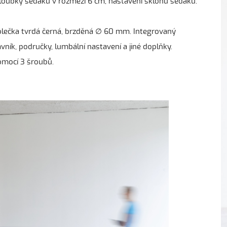
 hloubky sedáku v rozmezí 6 cm, nastavení sklonu sedáku.
kolečka tvrdá černá, brzděná ∅ 60 mm. Integrovaný
ník, područky, lumbální nastavení a jiné doplňky.
omocí 3 šroubů.