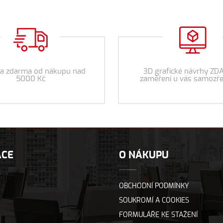
a zdarma od nákupu nad
3D grafické návrhy ZD
5000 Kč
zaměření u vás samozře
ACE
O NÁKUPU
OBCHODNÍ PODMÍNKY
SOUKROMÍ A COOKIES
FORMULÁŘE KE STAŽENÍ