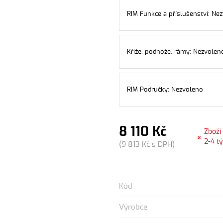
RIM Funkce a příslušenství: Nez
Kříže, podnože, rámy: Nezvolen
RIM Područky: Nezvoleno
8 110 Kč
Zboží
2-4 t
(9 813 Kč s DPH)
Kód
Výrobce