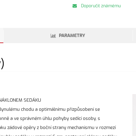
Doporučit známému
PARAMETRY
y)
 NÁKLONEM SEDÁKU
 plynulému chodu a optimálnímu přizpůsobení se
ronně a ve správném úhlu pohyby sedící osoby, s
tlaku zádové opěry z boční strany mechanismu v rozmezí