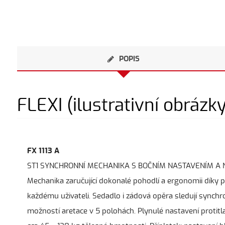
POPIS
FLEXI (ilustrativní obrázk
FX 1113 A
ST1 SYNCHRONNÍ MECHANIKA S BOČNÍM NASTAVENÍM A
Mechanika zaručující dokonalé pohodlí a ergonomii díky
každému uživateli. Sedadlo i zádová opěra sledují synch
možností aretace v 5 polohách. Plynulé nastavení proti