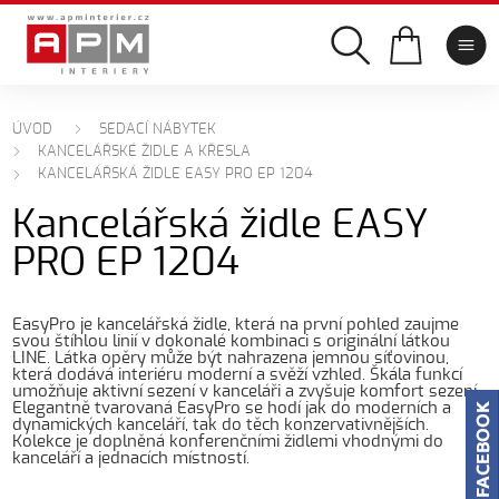
ÚVOD
SEDACÍ NÁBYTEK
KANCELÁŘSKÉ ŽIDLE A KŘESLA
KANCELÁŘSKÁ ŽIDLE EASY PRO EP 1204
Kancelářská židle EASY
PRO EP 1204
EasyPro je kancelářská židle, která na první pohled zaujme
svou štíhlou linií v dokonalé kombinaci s originální látkou
LINE. Látka opěry může být nahrazena jemnou síťovinou,
která dodává interiéru moderní a svěží vzhled. Škála funkcí
umožňuje aktivní sezení v kanceláři a zvyšuje komfort sezení.
Elegantně tvarovaná EasyPro se hodí jak do moderních a
dynamických kanceláří, tak do těch konzervativnějších.
Kolekce je doplněná konferenčními židlemi vhodnými do
kanceláří a jednacích místností.