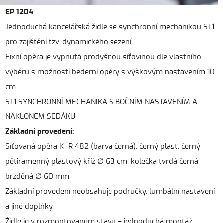
EP 1204
Jednoduchá kancelářská židle se synchronní mechanikou ST1
pro zajištění tzv. dynamického sezení.
Fixní opěra je vypnutá prodyšnou síťovinou dle vlastního
výběru s možností bederní opěry s výškovým nastavením 10
cm.
ST1 SYNCHRONNÍ MECHANIKA S BOČNÍM NASTAVENÍM A
NÁKLONEM SEDÁKU
Základní provedení:
Síťovaná opěra K+R 482 (barva černá), černý plast, černý
pětiramenný plastový kříž ∅ 68 cm, kolečka tvrdá černá,
brzděná ∅ 60 mm.
Základní provedení neobsahuje područky, lumbální nastavení
a jiné doplňky.
Židle je v rozmontovaném stavu – jednoduchá montáž