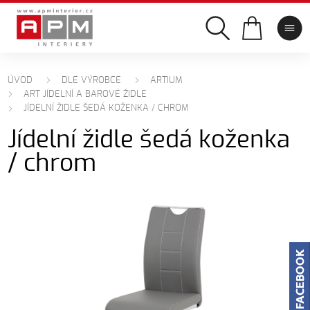
ÚVOD
DLE VÝROBCE
ARTIUM
ART JÍDELNÍ A BAROVÉ ŽIDLE
JÍDELNÍ ŽIDLE ŠEDÁ KOŽENKA / CHROM
Jídelní židle šedá koženka
/ chrom