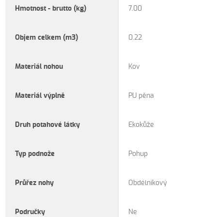
Hmotnost - brutto (kg)
7.00
Objem celkem (m3)
0.22
Materiál nohou
Kov
Materiál výplně
PU pěna
Druh potahové látky
Ekokůže
Typ podnože
Pohup
Průřez nohy
Obdélníkový
Područky
Ne