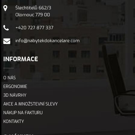
Šlechtitelů 662/3
Olomouc 779 00
+420 727 877 337
info@nabytekdokancelare.com
INFORMACE
O NÁS
ERGONOMIE
3D NÁVRHY
AKCE A MNOŽSTEVNÍ SLEVY
NÁKUP NA FAKTURU
KONTAKTY