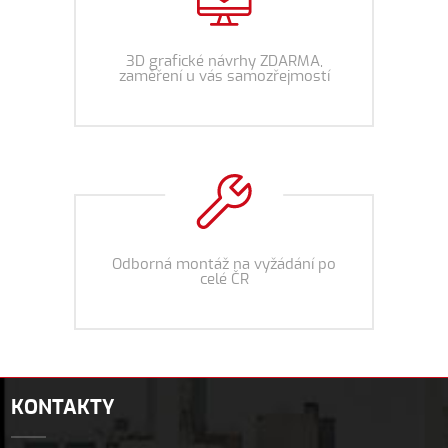
3D grafické návrhy ZDARMA,
zaměření u vás samozřejmostí
Odborná montáž na vyžádání po
celé ČR
KONTAKTY