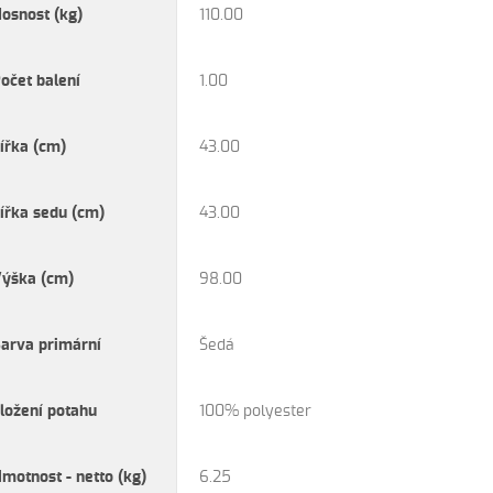
osnost (kg)
110.00
očet balení
1.00
ířka (cm)
43.00
ířka sedu (cm)
43.00
ýška (cm)
98.00
arva primární
Šedá
ložení potahu
100% polyester
motnost - netto (kg)
6.25