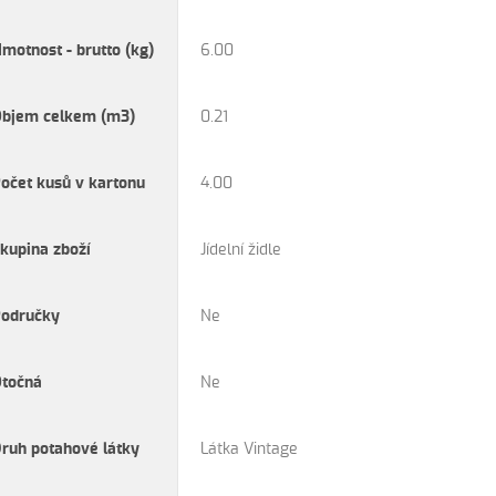
motnost - brutto (kg)
6.00
Objem celkem (m3)
0.21
očet kusů v kartonu
4.00
kupina zboží
Jídelní židle
Područky
Ne
Otočná
Ne
ruh potahové látky
Látka Vintage