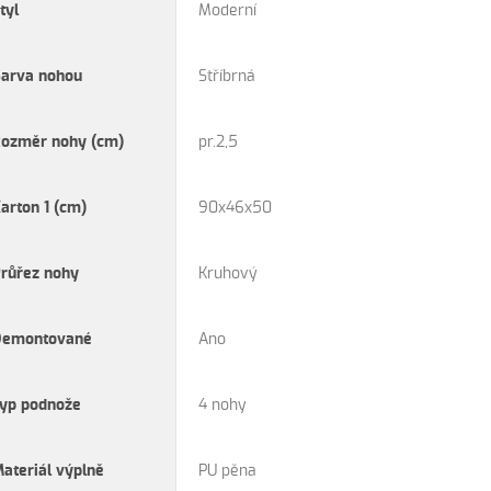
tyl
Moderní
Barva nohou
Stříbrná
Rozměr nohy (cm)
pr.2,5
arton 1 (cm)
90x46x50
růřez nohy
Kruhový
Demontované
Ano
yp podnože
4 nohy
ateriál výplně
PU pěna