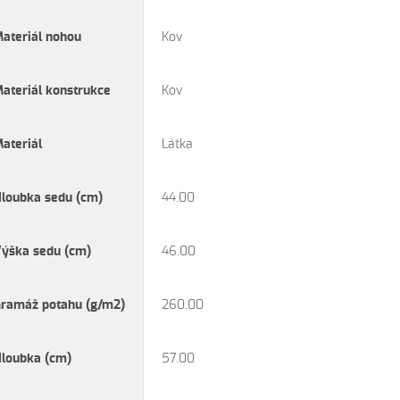
ateriál nohou
Kov
ateriál konstrukce
Kov
ateriál
Látka
loubka sedu (cm)
44.00
ýška sedu (cm)
46.00
ramáž potahu (g/m2)
260.00
loubka (cm)
57.00