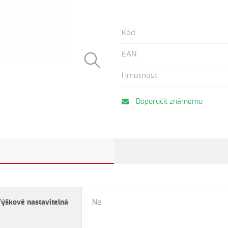
Kód
EAN
Hmotnost
Doporučit známému
ýškově nastavitelná
Ne