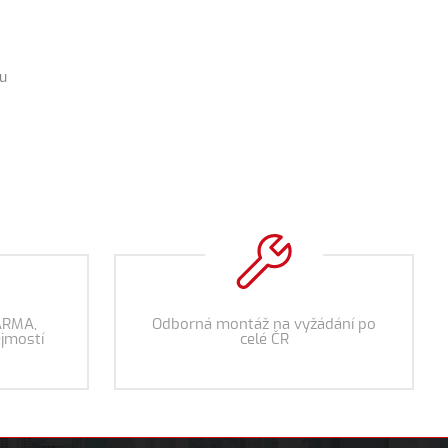
ku
ARMA,
Odborná montáž na vyžádání po
jmostí
celé ČR