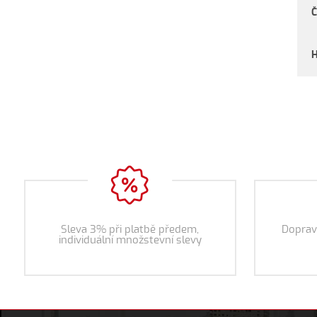
Č
H
Sleva 3% při platbě předem,
Doprav
individuální množstevní slevy