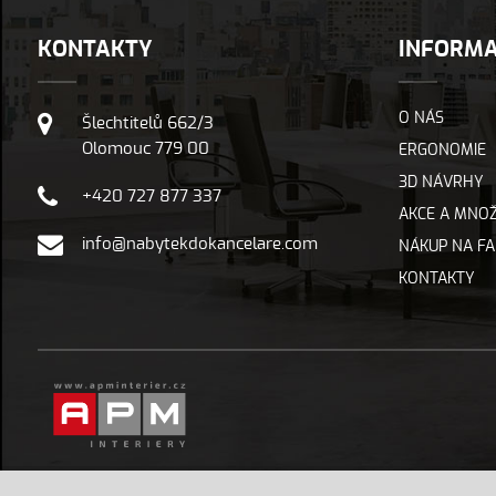
KONTAKTY
INFORM
O NÁS
Šlechtitelů 662/3
Olomouc 779 00
ERGONOMIE
3D NÁVRHY
+420 727 877 337
AKCE A MNOŽ
info@nabytekdokancelare.com
NÁKUP NA F
KONTAKTY