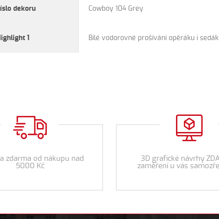
íslo dekoru
Cowboy 104 Grey
ighlight 1
Bílé vodorovné prošívání opěráku i sedá
a zdarma od nákupu nad
3D grafické návrhy ZD
5000 Kč
zaměření u vás samozře