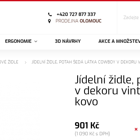
+420 727 877 337
PRODEJNA
OLOMOUC
ERGONOMIE
3D NÁVRHY
AKCE A MNOŽSTEV
OVÉ ŽIDLE
JÍDELNÍ ŽIDLE, POTAH ŠEDÁ LÁTKA COWBOY V DEKORU VI
Jídelní židl
v dekoru vint
kovo
901 Kč
(1 090 Kč s DPH)