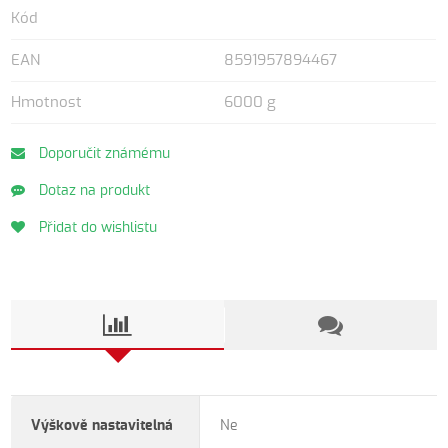
Kód
EAN
8591957894467
Hmotnost
6000 g
Doporučit známému
Dotaz na produkt
Přidat do wishlistu
Výškově nastavitelná
Ne