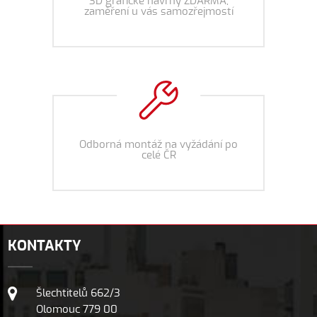
3D grafické návrhy ZDARMA,
zaměření u vás samozřejmostí
Odborná montáž na vyžádání po
celé ČR
KONTAKTY
Šlechtitelů 662/3
Olomouc 779 00