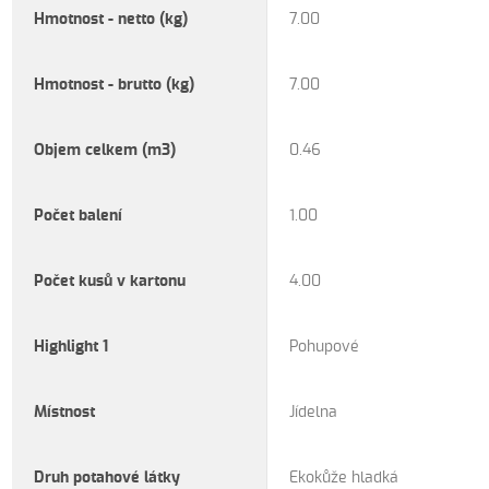
Hmotnost - netto (kg)
7.00
Hmotnost - brutto (kg)
7.00
Objem celkem (m3)
0.46
Počet balení
1.00
Počet kusů v kartonu
4.00
Highlight 1
Pohupové
Místnost
Jídelna
Druh potahové látky
Ekokůže hladká