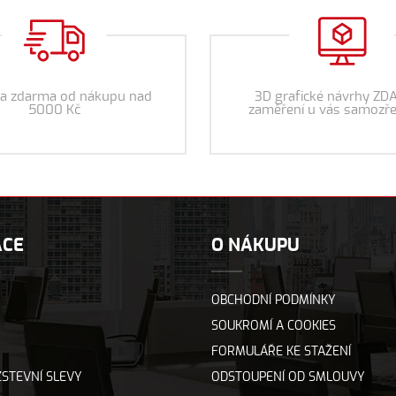
a zdarma od nákupu nad
3D grafické návrhy ZD
5000 Kč
zaměření u vás samozře
ACE
O NÁKUPU
OBCHODNÍ PODMÍNKY
SOUKROMÍ A COOKIES
FORMULÁŘE KE STAŽENÍ
STEVNÍ SLEVY
ODSTOUPENÍ OD SMLOUVY