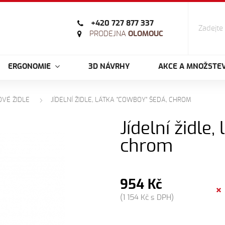
+420 727 877 337
PRODEJNA
OLOMOUC
ERGONOMIE
3D NÁVRHY
AKCE A MNOŽSTEV
OVÉ ŽIDLE
JÍDELNÍ ŽIDLE, LÁTKA "COWBOY" ŠEDÁ, CHROM
Jídelní židle
chrom
954 Kč
(1 154 Kč s DPH)