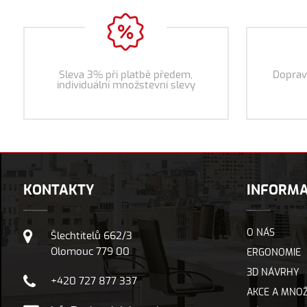
Sleva 3% při platbě předem,
Doprav
individuální množstevní slevy
KONTAKTY
INFORM
O NÁS
Šlechtitelů 662/3
Olomouc 779 00
ERGONOMIE
3D NÁVRHY
+420 727 877 337
AKCE A MNOŽ