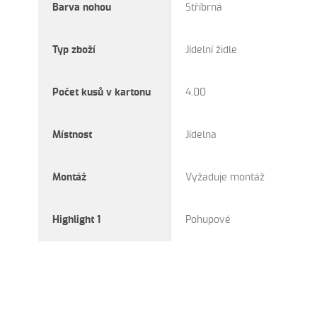
Barva nohou
Stříbrná
Typ zboží
Jídelní židle
Počet kusů v kartonu
4.00
Místnost
Jídelna
Montáž
Vyžaduje montáž
Highlight 1
Pohupové