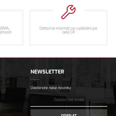
ARMA,
Odborná montáž na vyžádání po
jmostí
celé ČR
NEWSLETTER
Odebírejte naše novinky