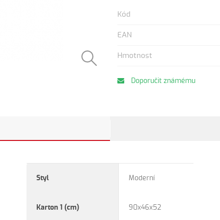
Kód
EAN
Hmotnost
Doporučit známému
Styl
Moderní
Karton 1 (cm)
90x46x52