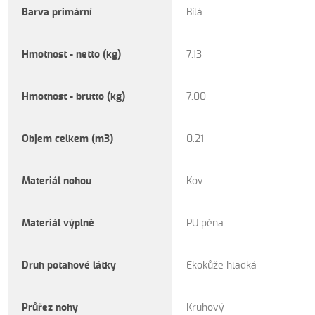
Barva primární
Bílá
Hmotnost - netto (kg)
7.13
Hmotnost - brutto (kg)
7.00
Objem celkem (m3)
0.21
Materiál nohou
Kov
Materiál výplně
PU pěna
Druh potahové látky
Ekokůže hladká
Průřez nohy
Kruhový