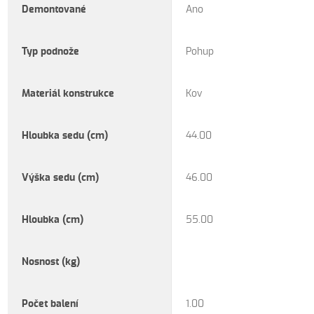
Demontované
Ano
Typ podnože
Pohup
Materiál konstrukce
Kov
Hloubka sedu (cm)
44.00
Výška sedu (cm)
46.00
Hloubka (cm)
55.00
Nosnost (kg)
Počet balení
1.00