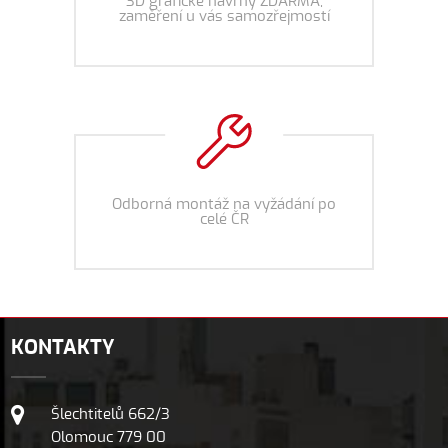
3D grafické návrhy ZDARMA,
zaměření u vás samozřejmostí
Odborná montáž na vyžádání po
celé ČR
KONTAKTY
Šlechtitelů 662/3
Olomouc 779 00