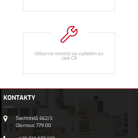
Odborná montáž na vyžádání po
celé ČR
KONTAKTY
Šlechtitelů 662/3
Olomouc 779 00