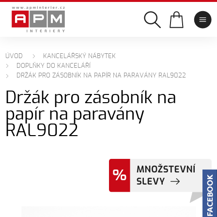
ÚVOD
KANCELÁŘSKÝ NÁBYTEK
DOPLŇKY DO KANCELÁŘÍ
DRŽÁK PRO ZÁSOBNÍK NA PAPÍR NA PARAVÁNY RAL9022
Držák pro zásobník na
papír na paravány
RAL9022