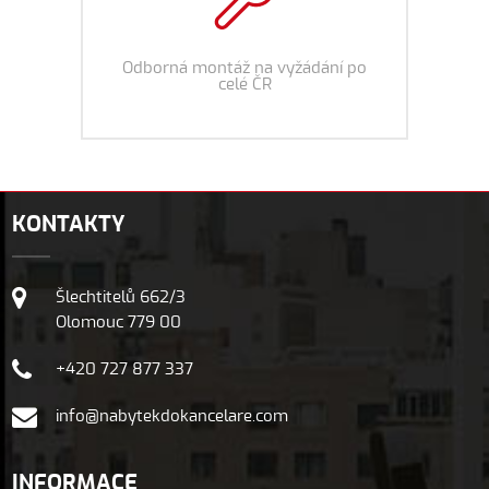
Odborná montáž na vyžádání po
celé ČR
KONTAKTY
Šlechtitelů 662/3
Olomouc 779 00
+420 727 877 337
info@nabytekdokancelare.com
INFORMACE