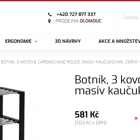
+420 727 877 337
PRODEJNA
OLOMOUC
ERGONOMIE
3D NÁVRHY
AKCE A MNOŽSTEV
BOTNÍK, 3 KOVOVÉ CHROMOVANÉ POLICE, MASIV KAUČUKOVNÍK, ČERNÝ
Botník, 3 ko
masiv kaučuk
581 Kč
(703 Kč s DPH)