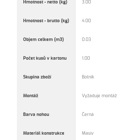
Hmotnost - netto (kg)
3.00
Hmotnost - brutto (kg)
4.00
Objem celkem (m3)
0.03
Počet kusů v kartonu
1.00
Skupina zboží
Botník
Montáž
Vyžaduje montáž
Barva nohou
Černá
Materiál konstrukce
Masiv