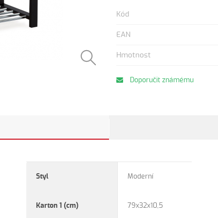
Kód
EAN
Hmotnost
Doporučit známému
Styl
Moderní
Karton 1 (cm)
79x32x10,5